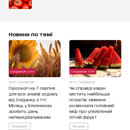
Новини по темі
Сніданок з 1+1
Сніданок з 1+1
16:01 | 06.08.2026
15:01 | 06.08.2026
Гороскоп на 7 серпня
Чи справді кавун
для всіх знаків зодіаку
містить найбільше
від Сніданку з 1+1:
нітратів: хімікиня
Місяць у Близнюках
розвінчала головний
зробить день
міф про улюблений
непередбачуваним
літній фрукт
#гороскоп
#соціум