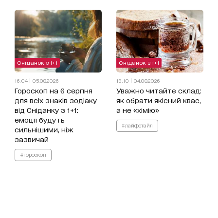
Сніданок з 1+1
Сніданок з 1+1
16:04 | 05.08.2026
19:10 | 04.08.2026
Гороскоп на 6 серпня
Уважно читайте склад:
для всіх знаків зодіаку
як обрати якісний квас,
від Сніданку з 1+1:
а не «хімію»
емоції будуть
#лайфстайл
сильнішими, ніж
зазвичай
#гороскоп