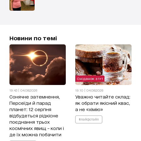
Новини по темі
Сніданок з 1+1
19:43 | 04.08.2026
19:10 | 04.08.2026
Cонячне затемнення,
Уважно читайте склад:
Персеїди й парад
як обрати якісний квас,
планет: 12 серпня
а не «хімію»
відбудеться рідкісне
#лайфстайл
поєднання трьох
космічних явищ – коли і
де їх можна побачити