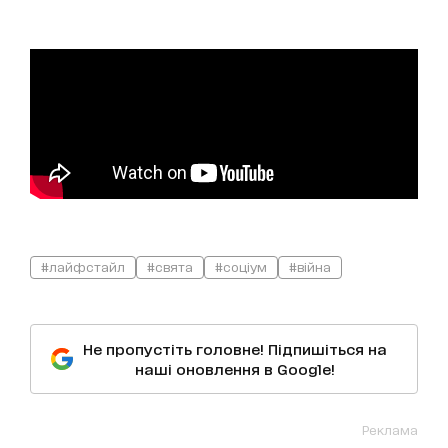
#лайфстайл
#свята
#соціум
#війна
Не пропустіть головне! Підпишіться на
наші оновлення в Google!
Реклама