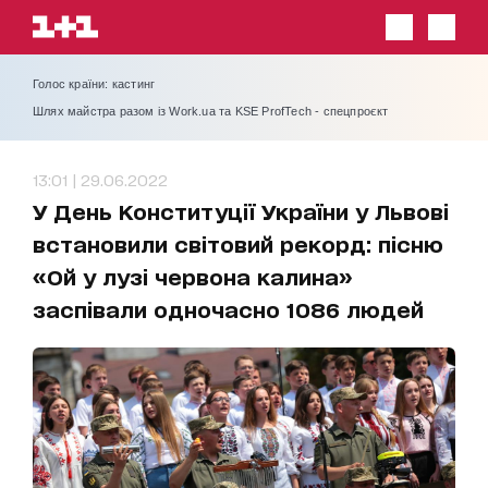
Голос країни: кастинг
Шлях майстра разом із Work.ua та KSE ProfTech - спецпроєкт
13:01 | 29.06.2022
У День Конституції України у Львові
встановили світовий рекорд: пісню
«Ой у лузі червона калина»
заспівали одночасно 1086 людей