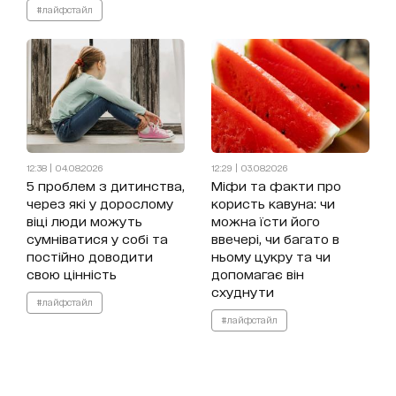
#лайфстайл
12:38 | 04.08.2026
12:29 | 03.08.2026
5 проблем з дитинства,
Міфи та факти про
через які у дорослому
користь кавуна: чи
віці люди можуть
можна їсти його
сумніватися у собі та
ввечері, чи багато в
постійно доводити
ньому цукру та чи
свою цінність
допомагає він
схуднути
#лайфстайл
#лайфстайл