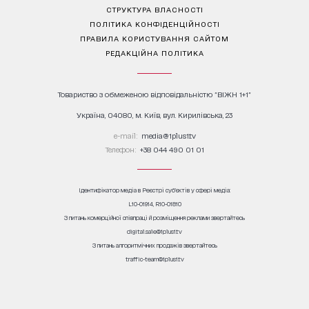
СТРУКТУРА ВЛАСНОСТІ
ПОЛІТИКА КОНФІДЕНЦІЙНОСТІ
ПРАВИЛА КОРИСТУВАННЯ САЙТОМ
РЕДАКЦІЙНА ПОЛІТИКА
Товариство з обмеженою відповідальністю "ВІЖН 1+1"
Україна, 04080, м. Київ, вул. Кирилівська, 23
е-mail:
media@1plus1.tv
Телефон:
+38 044 490 01 01
Ідентифікатор медіа в Реєстрі суб’єктів у сфері медіа:
L10-01914, R10-01810
З питань комерційної співпраці й розміщення реклами звертайтесь
digital.sale@1plus1.tv
З питань алгоритмічних продажів звертайтесь
traffic-team@1plus1.tv