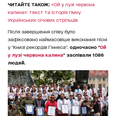
ЧИТАЙТЕ ТАКОЖ:
«Ой у лузі червона
калина»: текст та історія гімну
Українських січових стрільців
Після завершення співу було
зафіксовано наймасовіше виконання пісні
у "Книзі рекордів Гіннеса":
одночасно "
Ой
у лузі червона калина
" заспівали 1086
людей.