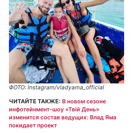
ФОТО: Instagram/vladyama_official
ЧИТАЙТЕ ТАКЖЕ:
В новом сезоне
инфотейнмент-шоу «Твій День»
изменится состав ведущих: Влад Яма
покидает проект