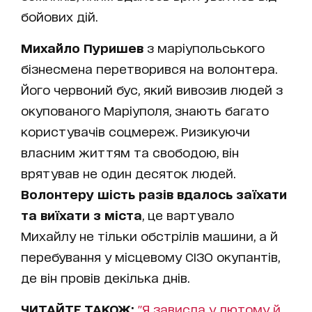
бойових дій.
Михайло Пуришев
з маріупольського
бізнесмена перетворився на волонтера.
Його червоний бус, який вивозив людей з
окупованого Маріуполя, знають багато
користувачів соцмереж. Ризикуючи
власним життям та свободою, він
врятував не один десяток людей.
Волонтеру шість разів вдалось заїхати
та виїхати з міста
, це вартувало
Михайлу не тільки обстрілів машини, а й
перебування у місцевому СІЗО окупантів,
де він провів декілька днів.
ЧИТАЙТЕ ТАКОЖ:
"Я зависла у лютому й