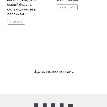
емоції будуть
#лайфстайл
сильнішими, ніж
зазвичай
#гороскоп
Щось пішло не так...