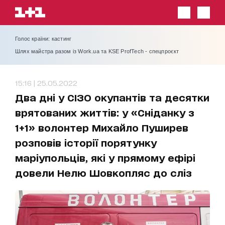
Голос країни: кастинг
Шлях майстра разом із Work.ua та KSE ProfTech - спецпроєкт
15:16 | 25.05.2022
Два дні у СІЗО окупантів та десятки
врятованих життів: у «Сніданку з
1+1» волонтер Михайло Пуширев
розповів історії порятунку
маріупольців, які у прямому ефірі
довели Нелю Шовкопляс до сліз