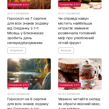
Сніданок з 1+1
Сніданок з 1+1
16:01 | 06.08.2026
15:01 | 06.08.2026
Гороскоп на 7 серпня
Чи справді кавун
для всіх знаків зодіаку
містить найбільше
від Сніданку з 1+1:
нітратів: хімікиня
Місяць у Близнюках
розвінчала головний
зробить день
міф про улюблений
непередбачуваним
літній фрукт
#гороскоп
#соціум
Сніданок з 1+1
Сніданок з 1+1
16:04 | 05.08.2026
19:10 | 04.08.2026
Гороскоп на 6 серпня
Уважно читайте склад:
для всіх знаків зодіаку
як обрати якісний квас,
від Сніданку з 1+1:
а не «хімію»