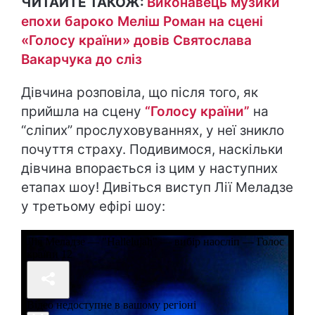
ЧИТАЙТЕ ТАКОЖ:
Виконавець музики
епохи бароко Меліш Роман на сцені
«Голосу країни» довів Святослава
Вакарчука до сліз
Дівчина розповіла, що після того, як
прийшла на сцену
“Голосу країни”
на
“сліпих” прослуховуваннях, у неї зникло
почуття страху. Подивимося, наскільки
дівчина впорається із цим у наступних
етапах шоу! Дивіться виступ Лії Меладзе
у третьому ефірі шоу: