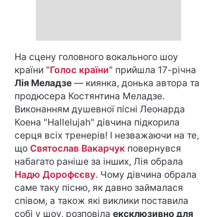
На сцену головного вокального шоу
країни
“Голос країни”
прийшла 17-річна
Лія Меладзе
— киянка, донька автора та
продюсера Костянтина Меладзе.
Виконанням душевної пісні Леонарда
Коена "Hallelujah" дівчина підкорила
серця всіх тренерів! І незважаючи на те,
що
Святослав Вакарчук
повернувся
набагато раніше за інших, Лія обрала
Надю Дорофєєву
. Чому дівчина обрала
саме таку пісню, як давно займалася
співом, а також які виклики поставила
собі у шоу, розповіла
ексклюзивно для