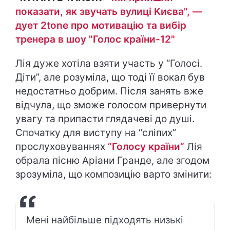
показати, як звучать вулиці Києва", —
дует 2tone про мотивацію та вибір
тренера в шоу "Голос країни-12"
Лія дуже хотіла взяти участь у “Голосі.
Діти”, але розуміла, що тоді її вокал був
недостатньо добрим. Після занять вже
відчула, що зможе голосом привернути
увагу та припасти глядачеві до душі.
Спочатку для виступу на “сліпих”
прослуховуваннях
“Голосу країни”
Лія
обрала пісню Аріани Гранде, але згодом
зрозуміла, що композицію варто змінити:
Мені найбільше підходять низькі