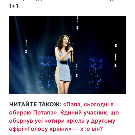
1+1
.
ЧИТАЙТЕ ТАКОЖ:
«Папа, сьогодні я
обираю Потапа». Єдиний учасник, що
обернув усі чотири крісла у другому
ефірі «Голосу країни» — хто він?