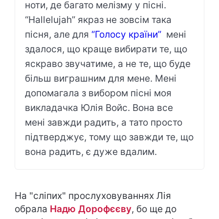
ноти, де багато мелізму у пісні.
“Hallelujah” якраз не зовсім така
пісня, але для
“Голосу країни”
мені
здалося, що краще вибирати те, що
яскраво звучатиме, а не те, що буде
більш виграшним для мене. Мені
допомагала з вибором пісні моя
викладачка Юлія Войс. Вона все
мені завжди радить, а тато просто
підтверджує, тому що завжди те, що
вона радить, є дуже вдалим.
На "сліпих" прослуховуваннях Лія
обрала
Надю Дорофєєву
, бо ще до