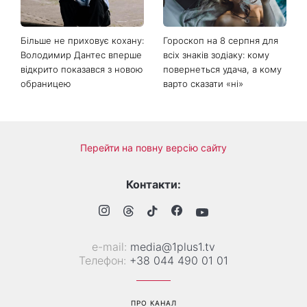
Більше не приховує кохану:
Гороскоп на 8 серпня для
Володимир Дантес вперше
всіх знаків зодіаку: кому
відкрито показався з новою
повернеться удача, а кому
обраницею
варто сказати «ні»
Перейти на повну версію сайту
Контакти:
е-mail:
media@1plus1.tv
Телефон:
+38 044 490 01 01
ПРО КАНАЛ