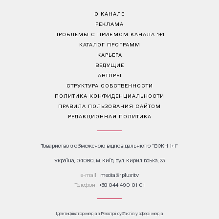
О КАНАЛЕ
РЕКЛАМА
ПРОБЛЕМЫ С ПРИЁМОМ КАНАЛА 1+1
КАТАЛОГ ПРОГРАММ
КАРЬЕРА
ВЕДУЩИЕ
АВТОРЫ
СТРУКТУРА СОБСТВЕННОСТИ
ПОЛИТИКА КОНФИДЕНЦИАЛЬНОСТИ
ПРАВИЛА ПОЛЬЗОВАНИЯ САЙТОМ
РЕДАКЦИОННАЯ ПОЛИТИКА
Товариство з обмеженою відповідальністю "ВІЖН 1+1"
Україна, 04080, м. Київ, вул. Кирилівська, 23
е-mail:
media@1plus1.tv
Телефон:
+38 044 490 01 01
Ідентифікатор медіа в Реєстрі суб’єктів у сфері медіа: