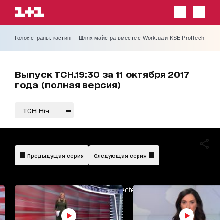
Голос страны: кастинг
Шлях майстра вместе с Work.ua и KSE ProfTech
Выпуск ТСН.19:30 за 11 октября 2017
года (полная версия)
ТСН Ніч
Предыдущая серия
Следующая серия
AdBlockDetected!