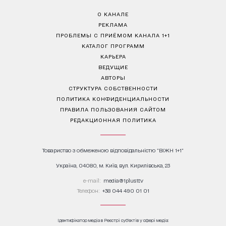
О КАНАЛЕ
РЕКЛАМА
ПРОБЛЕМЫ С ПРИЁМОМ КАНАЛА 1+1
КАТАЛОГ ПРОГРАММ
КАРЬЕРА
ВЕДУЩИЕ
АВТОРЫ
СТРУКТУРА СОБСТВЕННОСТИ
ПОЛИТИКА КОНФИДЕНЦИАЛЬНОСТИ
ПРАВИЛА ПОЛЬЗОВАНИЯ САЙТОМ
РЕДАКЦИОННАЯ ПОЛИТИКА
Товариство з обмеженою відповідальністю "ВІЖН 1+1"
Україна, 04080, м. Київ, вул. Кирилівська, 23
е-mail:
media@1plus1.tv
Телефон:
+38 044 490 01 01
Ідентифікатор медіа в Реєстрі суб’єктів у сфері медіа: