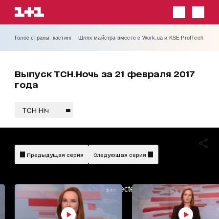
Голос страны: кастинг
Шлях майстра вместе с Work.ua и KSE ProfTech
Выпуск ТСН.Ночь за 21 февраля 2017
года
ТСН Ніч
Предыдущая серия
Следующая серия
AdBlockDetected!