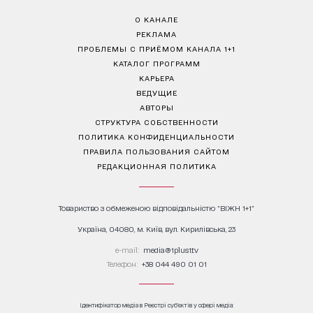
О КАНАЛЕ
РЕКЛАМА
ПРОБЛЕМЫ С ПРИЁМОМ КАНАЛА 1+1
КАТАЛОГ ПРОГРАММ
КАРЬЕРА
ВЕДУЩИЕ
АВТОРЫ
СТРУКТУРА СОБСТВЕННОСТИ
ПОЛИТИКА КОНФИДЕНЦИАЛЬНОСТИ
ПРАВИЛА ПОЛЬЗОВАНИЯ САЙТОМ
РЕДАКЦИОННАЯ ПОЛИТИКА
Товариство з обмеженою відповідальністю "ВІЖН 1+1"
Україна, 04080, м. Київ, вул. Кирилівська, 23
е-mail:
media@1plus1.tv
Телефон:
+38 044 490 01 01
Ідентифікатор медіа в Реєстрі суб’єктів у сфері медіа: