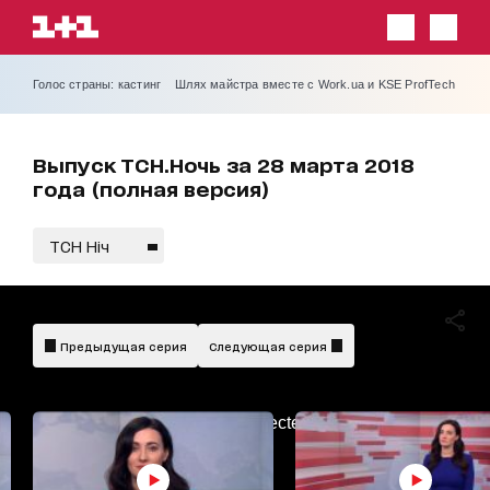
Голос страны: кастинг
Шлях майстра вместе с Work.ua и KSE ProfTech
Выпуск ТСН.Ночь за 28 марта 2018
года (полная версия)
ТСН Ніч
Предыдущая серия
Следующая серия
AdBlockDetected!