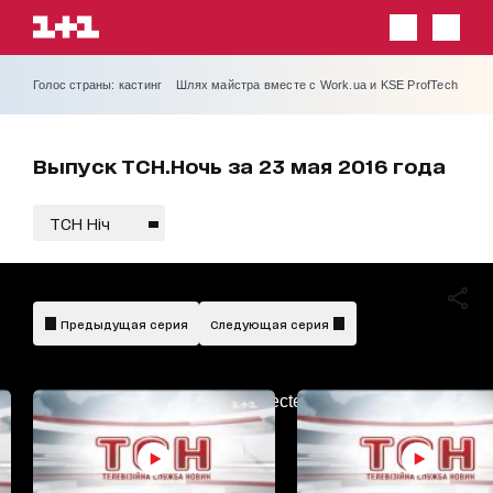
Голос страны: кастинг
Шлях майстра вместе с Work.ua и KSE ProfTech
Выпуск ТСН.Ночь за 23 мая 2016 года
ТСН Ніч
Предыдущая серия
Следующая серия
AdBlockDetected!