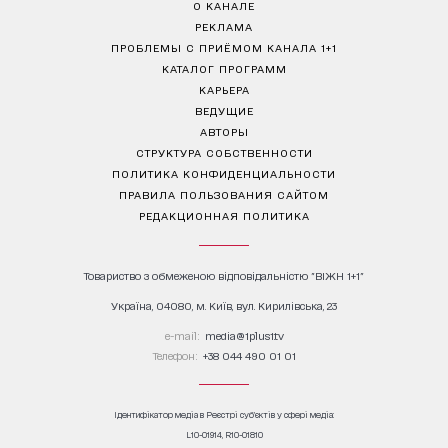
О КАНАЛЕ
РЕКЛАМА
ПРОБЛЕМЫ С ПРИЁМОМ КАНАЛА 1+1
КАТАЛОГ ПРОГРАММ
КАРЬЕРА
ВЕДУЩИЕ
АВТОРЫ
СТРУКТУРА СОБСТВЕННОСТИ
ПОЛИТИКА КОНФИДЕНЦИАЛЬНОСТИ
ПРАВИЛА ПОЛЬЗОВАНИЯ САЙТОМ
РЕДАКЦИОННАЯ ПОЛИТИКА
Товариство з обмеженою відповідальністю "ВІЖН 1+1"
Україна, 04080, м. Київ, вул. Кирилівська, 23
е-mail:
media@1plus1.tv
Телефон:
+38 044 490 01 01
Ідентифікатор медіа в Реєстрі суб’єктів у сфері медіа:
L10-01914, R10-01810