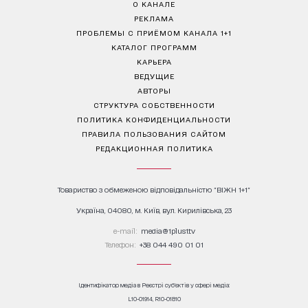
О КАНАЛЕ
РЕКЛАМА
ПРОБЛЕМЫ С ПРИЁМОМ КАНАЛА 1+1
КАТАЛОГ ПРОГРАММ
КАРЬЕРА
ВЕДУЩИЕ
АВТОРЫ
СТРУКТУРА СОБСТВЕННОСТИ
ПОЛИТИКА КОНФИДЕНЦИАЛЬНОСТИ
ПРАВИЛА ПОЛЬЗОВАНИЯ САЙТОМ
РЕДАКЦИОННАЯ ПОЛИТИКА
Товариство з обмеженою відповідальністю "ВІЖН 1+1"
Україна, 04080, м. Київ, вул. Кирилівська, 23
е-mail:
media@1plus1.tv
Телефон:
+38 044 490 01 01
Ідентифікатор медіа в Реєстрі суб’єктів у сфері медіа:
L10-01914, R10-01810