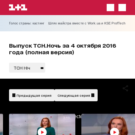
Голос страны: кастинг
Шлях майстра вместе с Work.ua и KSE ProfTech
Выпуск ТСН.Ночь за 4 октября 2016
года (полная версия)
ТСН Ніч
Предыдущая серия
Следующая серия
AdBlockDetected!