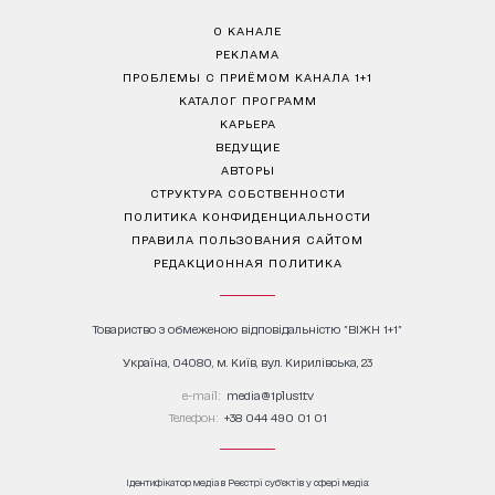
О КАНАЛЕ
РЕКЛАМА
ПРОБЛЕМЫ С ПРИЁМОМ КАНАЛА 1+1
КАТАЛОГ ПРОГРАММ
КАРЬЕРА
ВЕДУЩИЕ
АВТОРЫ
СТРУКТУРА СОБСТВЕННОСТИ
ПОЛИТИКА КОНФИДЕНЦИАЛЬНОСТИ
ПРАВИЛА ПОЛЬЗОВАНИЯ САЙТОМ
РЕДАКЦИОННАЯ ПОЛИТИКА
Товариство з обмеженою відповідальністю "ВІЖН 1+1"
Україна, 04080, м. Київ, вул. Кирилівська, 23
е-mail:
media@1plus1.tv
Телефон:
+38 044 490 01 01
Ідентифікатор медіа в Реєстрі суб’єктів у сфері медіа: