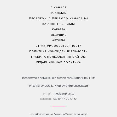
О КАНАЛЕ
РЕКЛАМА
ПРОБЛЕМЫ С ПРИЁМОМ КАНАЛА 1+1
КАТАЛОГ ПРОГРАММ
КАРЬЕРА
ВЕДУЩИЕ
АВТОРЫ
СТРУКТУРА СОБСТВЕННОСТИ
ПОЛИТИКА КОНФИДЕНЦИАЛЬНОСТИ
ПРАВИЛА ПОЛЬЗОВАНИЯ САЙТОМ
РЕДАКЦИОННАЯ ПОЛИТИКА
Товариство з обмеженою відповідальністю "ВІЖН 1+1"
Україна, 04080, м. Київ, вул. Кирилівська, 23
е-mail:
media@1plus1.tv
Телефон:
+38 044 490 01 01
Ідентифікатор медіа в Реєстрі суб’єктів у сфері медіа: