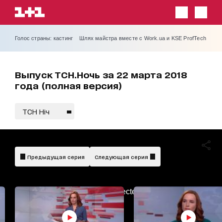
Голос страны: кастинг
Шлях майстра вместе с Work.ua и KSE ProfTech
Выпуск ТСН.Ночь за 22 марта 2018
года (полная версия)
ТСН Ніч
Предыдущая серия
Следующая серия
AdBlockDetected!