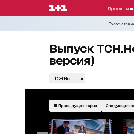
проекты
Голос страны
Выпуск ТСН.Но
версия)
ТСН Ніч
Предыдущая серия
Следующая с