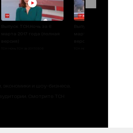
Выпуск ТСН.Ночь за 6
Выпуск ТСН.Ночь за 2
марта 2017 года (полная
марта 2017 года (полная
версия)
версия)
ТСН Ночь ТСН за 2017.03.06
ТСН Ночь ТСН за 2017.03.02
, экономики и шоу-бизнеса.
аудитории. Смотрите ТСН