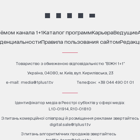
иёмом канала 1+1
каталог программ
карьера
ведущие
иденциальности
правила пользования сайтом
редак
Товариство з обмеженою відповідальністю "ВІЖН 1+1"
Україна, 04080, м. Київ, вул. Кирилівська, 23
е-mail:
media@1plus1.tv
Телефон:
+38 044 490 01 01
Ідентифікатор медіа в Реєстрі суб’єктів у сфері медіа:
L10-01914, R10-01810
З питань комерційної співпраці й розміщення реклами звертайтесь
digital.sale@1plus1.tv
З питань алгоритмічних продажів звертайтесь
traffic-team@1plus1.tv