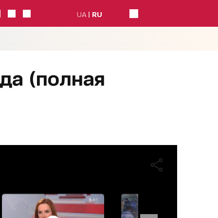
UA
RU
ода (полная