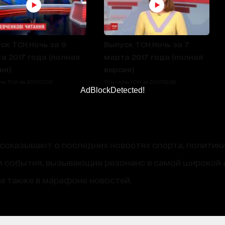
ск ТСН.Ночь за 9
Выпуск ТСН.Ночь за 7
а 2017 года (полная
марта 2017 года (полная
ия)
версия)
ь ТСН за 2017.03.09
ТСН Ночь ТСН за 2017.03.08
AdBlockDetected!
сказывают о последних новостях спорта, политики
 события, вызывающие резонанс в самой широкой 
, а также в марафоне новостей.