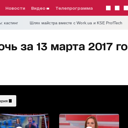
Новости
видео
телепрограмма
: кастинг
Шлях майстра вместе с Work.ua и KSE ProfTech
чь за 13 марта 2017 г
ерия