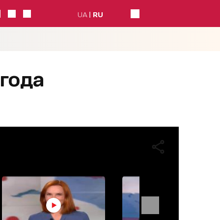
UA
RU
 года