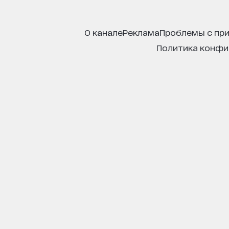
о канале
реклама
проблемы с пр
политика конф