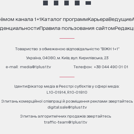
иёмом канала 1+1
каталог программ
карьера
ведущие
иденциальности
правила пользования сайтом
редак
Товариство з обмеженою відповідальністю "ВІЖН 1+1"
Україна, 04080, м. Київ, вул. Кирилівська, 23
е-mail:
media@1plus1.tv
Телефон:
+38 044 490 01 01
Ідентифікатор медіа в Реєстрі суб’єктів у сфері медіа:
L10-01914, R10-01810
З питань комерційної співпраці й розміщення реклами звертайтесь
digital.sale@1plus1.tv
З питань алгоритмічних продажів звертайтесь
traffic-team@1plus1.tv