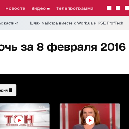
Новости
видео
телепрограмма
: кастинг
Шлях майстра вместе с Work.ua и KSE ProfTech
чь за 8 февраля 2016
ерия