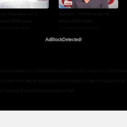
ск ТСН.Ночь за 3
Выпуск ТСН.Ночь за 30
аля 2016 года
июня 2016 года
ь ТСН за 2016.02.03
ТСН Ночь ТСН за 2016.06.30
AdBlockDetected!
сказывают о последних новостях спорта, политики
 события, вызывающие резонанс в самой широкой 
, а также в марафоне новостей.