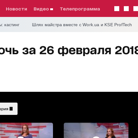
Новости
видео
телепрограмма
: кастинг
Шлях майстра вместе с Work.ua и KSE ProfTech
чь за 26 февраля 201
ерия