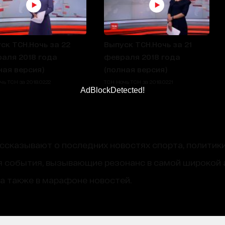
ск ТСН.Ночь за 22
Выпуск ТСН.Ночь за 21
аля 2018 года
февраля 2018 года
ная версия)
(полная версия)
ь ТСН за 2018.02.22
ТСН Ночь ТСН за 2018.02.21
AdBlockDetected!
сказывают о последних новостях спорта, политики
 события, вызывающие резонанс в самой широкой 
, а также в марафоне новостей.