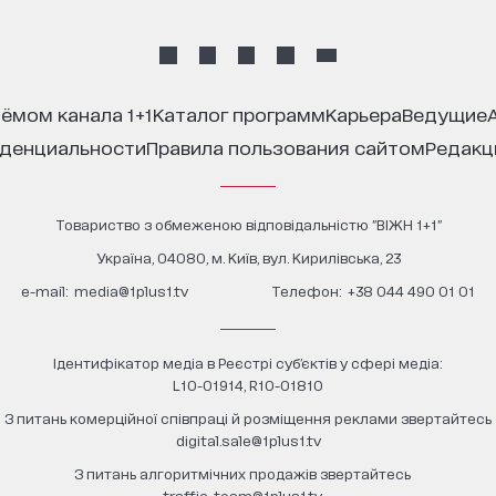
иёмом канала 1+1
каталог программ
карьера
ведущие
иденциальности
правила пользования сайтом
редак
Товариство з обмеженою відповідальністю "ВІЖН 1+1"
Україна, 04080, м. Київ, вул. Кирилівська, 23
е-mail:
media@1plus1.tv
Телефон:
+38 044 490 01 01
Ідентифікатор медіа в Реєстрі суб’єктів у сфері медіа:
L10-01914, R10-01810
З питань комерційної співпраці й розміщення реклами звертайтесь
digital.sale@1plus1.tv
З питань алгоритмічних продажів звертайтесь
traffic-team@1plus1.tv