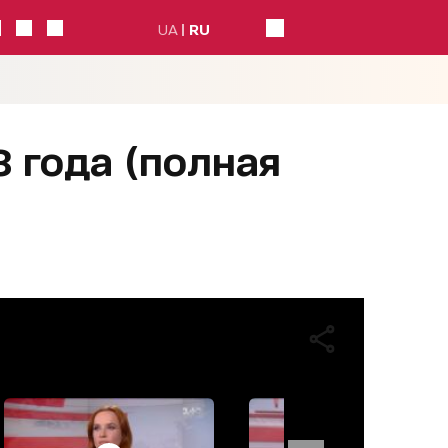
UA
RU
8 года (полная