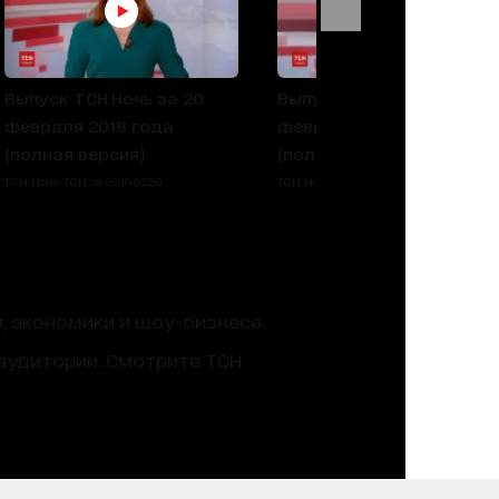
Выпуск ТСН.Ночь за 20
Выпуск ТСН.Ночь за 19
февраля 2018 года
февраля 2018 года
(полная версия)
(полная версия)
ТСН Ночь ТСН за 2018.02.20
ТСН Ночь ТСН за 2018.02.19
, экономики и шоу-бизнеса.
аудитории. Смотрите ТСН