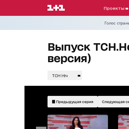
проекты
Голос страны
Выпуск ТСН.Но
версия)
ТСН Ніч
Предыдущая серия
Следующая с