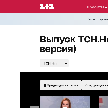
проекты
Голос страны
Выпуск ТСН.Но
версия)
ТСН Ніч
Предыдущая серия
Следующая с