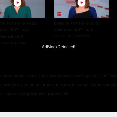
ск ТСН.Ночь за 22
Выпуск ТСН.Ночь за 21
аля 2017 года
февраля 2017 года
ная версия)
ТСН Ночь ТСН за 2017.02.21
ь ТСН за 2017.02.22
AdBlockDetected!
сказывают о последних новостях спорта, политики
 события, вызывающие резонанс в самой широкой 
, а также в марафоне новостей.