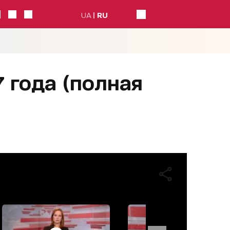
UA
RU
 года (полная