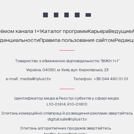
иёмом канала 1+1
каталог программ
карьера
ведущие
иденциальности
правила пользования сайтом
редак
Товариство з обмеженою відповідальністю "ВІЖН 1+1"
Україна, 04080, м. Київ, вул. Кирилівська, 23
е-mail:
media@1plus1.tv
Телефон:
+38 044 490 01 01
Ідентифікатор медіа в Реєстрі суб’єктів у сфері медіа:
L10-01914, R10-01810
З питань комерційної співпраці й розміщення реклами звертайтесь
digital.sale@1plus1.tv
З питань алгоритмічних продажів звертайтесь
traffic-team@1plus1.tv