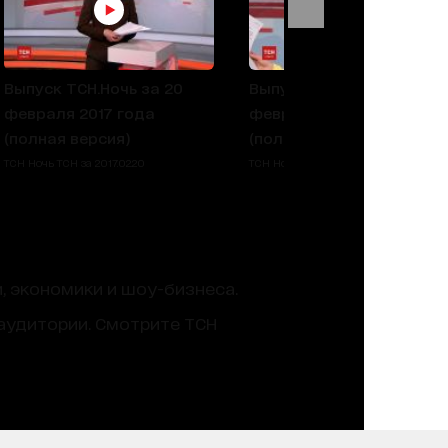
Выпуск ТСН.Ночь за 20
Выпуск ТСН.Ночь за 16
февраля 2017 года
февраля 2017 года
(полная версия)
(полная версия)
ТСН Ночь ТСН за 2017.02.20
ТСН Ночь ТСН за 2017.02.16
, экономики и шоу-бизнеса.
аудитории. Смотрите ТСН