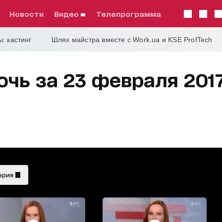
Новости
видео
телепрограмма
: кастинг
Шлях майстра вместе с Work.ua и KSE ProfTech
чь за 23 февраля 2017
ерия