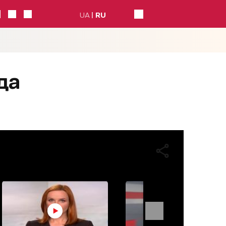
UA
RU
да