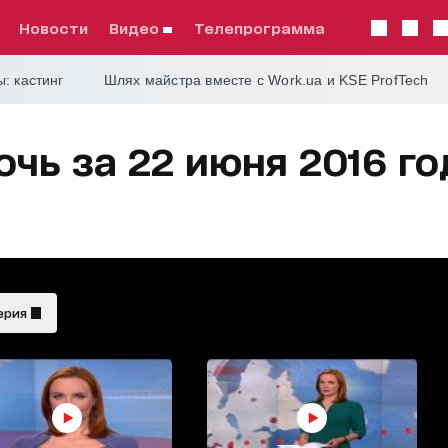
Новости
видео
телепрограмма
: кастинг
Шлях майстра вместе с Work.ua и KSE ProfTech
чь за 22 июня 2016 го
ерия