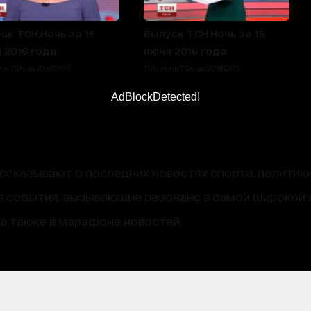
ск ТСН.Ночь за 16
Выпуск ТСН.Ночь за 15
 2016 года
июня 2016 года
ь ТСН за 2016.06.16
ТСН Ночь ТСН за 2016.06.15
AdBlockDetected!
сказывают о последних новостях спорта, политики
 события, вызывающие резонанс в самой широкой 
, а также в марафоне новостей.