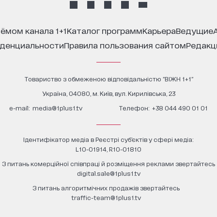
иёмом канала 1+1
каталог программ
карьера
ведущие
иденциальности
правила пользования сайтом
редак
Товариство з обмеженою відповідальністю "ВІЖН 1+1"
Україна, 04080, м. Київ, вул. Кирилівська, 23
е-mail:
media@1plus1.tv
Телефон:
+38 044 490 01 01
Ідентифікатор медіа в Реєстрі суб’єктів у сфері медіа:
L10-01914, R10-01810
З питань комерційної співпраці й розміщення реклами звертайтесь
digital.sale@1plus1.tv
З питань алгоритмічних продажів звертайтесь
traffic-team@1plus1.tv