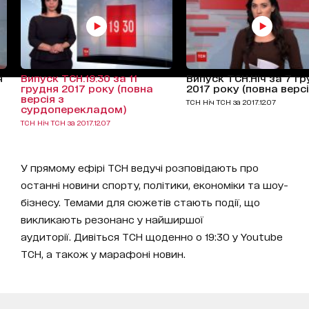
я
Випуск ТСН.19:30 за 11
Випуск ТСН.Ніч за 7 г
грудня 2017 року (повна
2017 року (повна версі
версія з
ТСН Ніч ТСН за 2017.12.07
сурдоперекладом)
ТСН Ніч ТСН за 2017.12.07
У прямому ефірі ТСН ведучі розповідають про
останні новини спорту, політики, економіки та шоу-
бізнесу. Темами для сюжетів стають події, що
викликають резонанс у найширшої
аудиторії. Дивіться ТСН щоденно о 19:30 у Youtube
ТСН, а також у марафоні новин.