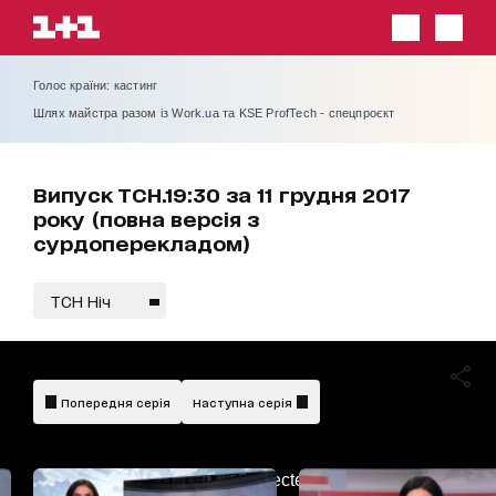
Голос країни: кастинг
Шлях майстра разом із Work.ua та KSE ProfTech - спецпроєкт
Випуск ТСН.19:30 за 11 грудня 2017
року (повна версія з
сурдоперекладом)
ТСН Ніч
Попередня серія
Наступна серія
AdBlockDetected!