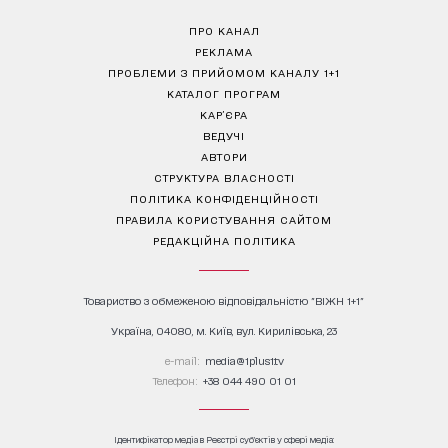
ПРО КАНАЛ
РЕКЛАМА
ПРОБЛЕМИ З ПРИЙОМОМ КАНАЛУ 1+1
КАТАЛОГ ПРОГРАМ
КАР’ЄРА
ВЕДУЧІ
АВТОРИ
СТРУКТУРА ВЛАСНОСТІ
ПОЛІТИКА КОНФІДЕНЦІЙНОСТІ
ПРАВИЛА КОРИСТУВАННЯ САЙТОМ
РЕДАКЦІЙНА ПОЛІТИКА
Товариство з обмеженою відповідальністю "ВІЖН 1+1"
Україна, 04080, м. Київ, вул. Кирилівська, 23
е-mail:
media@1plus1.tv
Телефон:
+38 044 490 01 01
Ідентифікатор медіа в Реєстрі суб’єктів у сфері медіа: