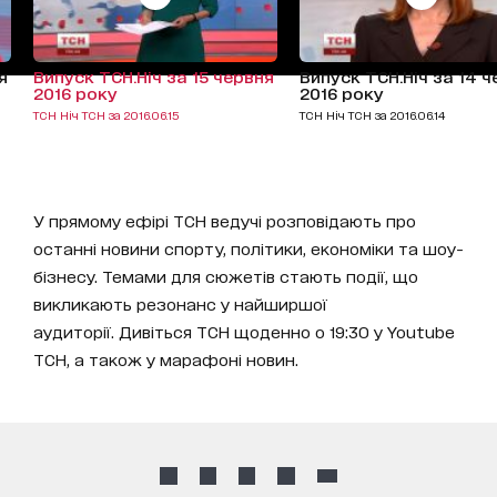
я
Випуск ТСН.Ніч за 15 червня
Випуск ТСН.Ніч за 14 
2016 року
2016 року
ТСН Ніч ТСН за 2016.06.15
ТСН Ніч ТСН за 2016.06.14
У прямому ефірі ТСН ведучі розповідають про
останні новини спорту, політики, економіки та шоу-
бізнесу. Темами для сюжетів стають події, що
викликають резонанс у найширшої
аудиторії. Дивіться ТСН щоденно о 19:30 у Youtube
ТСН, а також у марафоні новин.