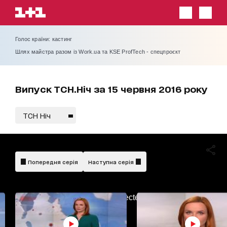
Голос країни: кастинг
Шлях майстра разом із Work.ua та KSE ProfTech - спецпроєкт
Випуск ТСН.Ніч за 15 червня 2016 року
ТСН Ніч
Попередня серія
Наступна серія
AdBlockDetected!