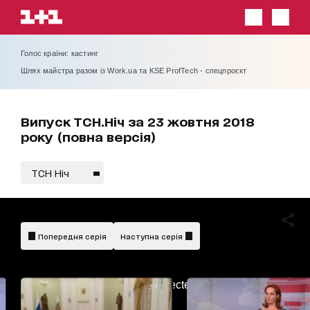
Голос країни: кастинг
Шлях майстра разом із Work.ua та KSE ProfTech - спецпроєкт
Випуск ТСН.Ніч за 23 жовтня 2018
року (повна версія)
ТСН Ніч
Попередня серія
Наступна серія
AdBlockDetected!