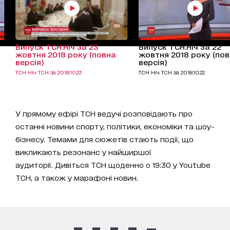
Випуск ТСН.Ніч за 23
Випуск ТСН.Ніч за 22
жовтня 2018 року (повна
жовтня 2018 року (по
версія)
версія)
ТСН Ніч ТСН за 2018.10.23
ТСН Ніч ТСН за 2018.10.22
У прямому ефірі ТСН ведучі розповідають про
останні новини спорту, політики, економіки та шоу-
бізнесу. Темами для сюжетів стають події, що
викликають резонанс у найширшої
аудиторії. Дивіться ТСН щоденно о 19:30 у Youtube
ТСН, а також у марафоні новин.