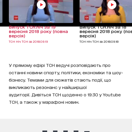
Випуск ТСН.Ніч за 19
Випуск ТСН.Ніч за 18
вересня 2018 року (повна
вересня 2018 року (по
версія)
версія)
ТСН Ніч ТСН за 2018.09.19
ТСН Ніч ТСН за 2018.09.18
У прямому ефірі ТСН ведучі розповідають про
останні новини спорту, політики, економіки та шоу-
бізнесу. Темами для сюжетів стають події, що
викликають резонанс у найширшої
аудиторії. Дивіться ТСН щоденно о 19:30 у Youtube
ТСН, а також у марафоні новин.