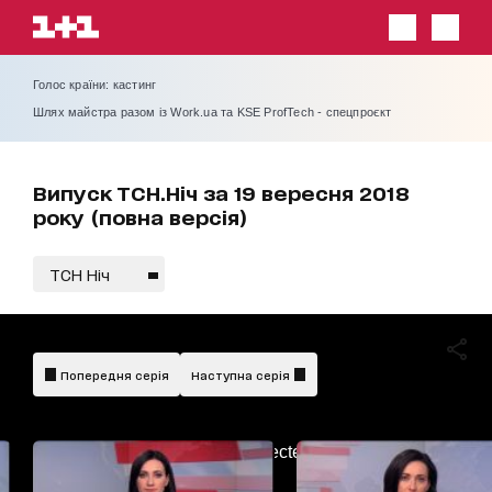
Голос країни: кастинг
Шлях майстра разом із Work.ua та KSE ProfTech - спецпроєкт
Випуск ТСН.Ніч за 19 вересня 2018
року (повна версія)
ТСН Ніч
Попередня серія
Наступна серія
AdBlockDetected!