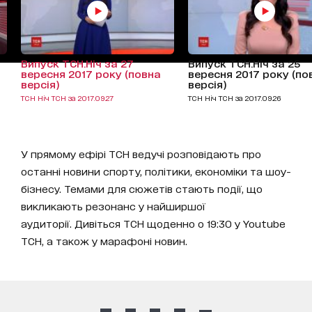
Випуск ТСН.Ніч за 27
Випуск ТСН.Ніч за 25
вересня 2017 року (повна
вересня 2017 року (по
версія)
версія)
ТСН Ніч ТСН за 2017.09.27
ТСН Ніч ТСН за 2017.09.26
У прямому ефірі ТСН ведучі розповідають про
останні новини спорту, політики, економіки та шоу-
бізнесу. Темами для сюжетів стають події, що
викликають резонанс у найширшої
аудиторії. Дивіться ТСН щоденно о 19:30 у Youtube
ТСН, а також у марафоні новин.