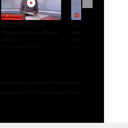
Випуск ТСН.Ніч за 6
Випуск ТСН.Ніч за 5
березня 2018 року (повна
березня 2018 року (повн
версія)
версія)
ТСН Ніч ТСН за 2018.03.06
ТСН Ніч ТСН за 2018.03.05
оміки та шоу-бізнесу. Темами для
оденно о 19:30 у Youtube ТСН, а