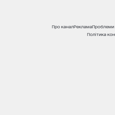
про канал
реклама
проблеми
політика ко