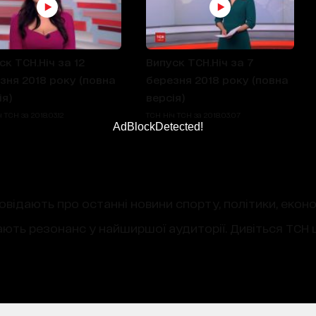
ск ТСН.Ніч за 12
Випуск ТСН.Ніч за 7
зня 2018 року (повна
березня 2018 року (повна
ія)
версія)
 ТСН за 2018.03.12
ТСН Ніч ТСН за 2018.03.07
AdBlockDetected!
овідають про останні новини спорту, політики, екон
ають резонанс у найширшої аудиторії. Дивіться ТСН щ