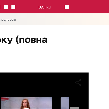
UA
RU
спецпроєкт
оку (повна