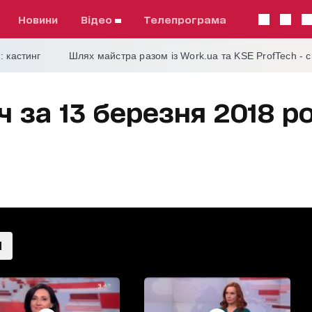
Новини
відео
телепрограма
: кастинг
Шлях майстра разом із Work.ua та KSE ProfTech - 
ч за 13 березня 2018 р