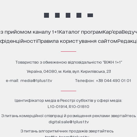
 з прийомом каналу 1+1
каталог програм
кар’єра
ведуч
нфіденційності
правила користування сайтом
редакц
Товариство з обмеженою відповідальністю "ВІЖН 1+1"
Україна, 04080, м. Київ, вул. Кирилівська, 23
е-mail:
media@1plus1.tv
Телефон:
+38 044 490 01 01
Ідентифікатор медіа в Реєстрі суб’єктів у сфері медіа:
L10-01914, R10-01810
З питань комерційної співпраці й розміщення реклами звертайтесь
digital.sale@1plus1.tv
З питань алгоритмічних продажів звертайтесь
traffic-team@1plus1.tv