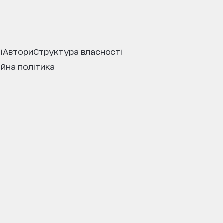
і
автори
структура власності
ійна політика