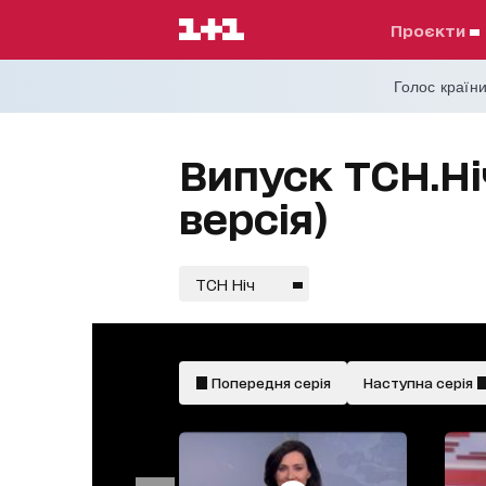
проєкти
Голос країни
Випуск ТСН.Ні
версія)
ТСН Ніч
Попередня серія
Наступна серія