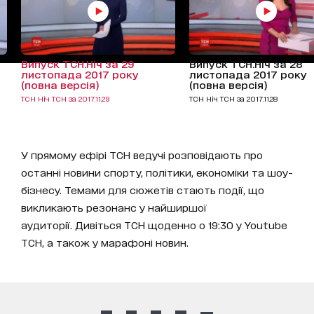
Випуск ТСН.Ніч за 29
Випуск ТСН.Ніч за 28
листопада 2017 року
листопада 2017 року
(повна версія)
(повна версія)
ТСН Ніч ТСН за 2017.11.29
ТСН Ніч ТСН за 2017.11.28
У прямому ефірі ТСН ведучі розповідають про
останні новини спорту, політики, економіки та шоу-
бізнесу. Темами для сюжетів стають події, що
викликають резонанс у найширшої
аудиторії. Дивіться ТСН щоденно о 19:30 у Youtube
ТСН, а також у марафоні новин.