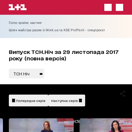
Голос країни: кастинг
Шлях майстра разом із Work.ua та KSE ProfTech - спецпроєкт
Випуск ТСН.Ніч за 29 листопада 2017
року (повна версія)
ТСН Ніч
Попередня серія
Наступна серія
AdBlockDetected!