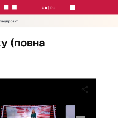
UA
RU
спецпроєкт
ку (повна