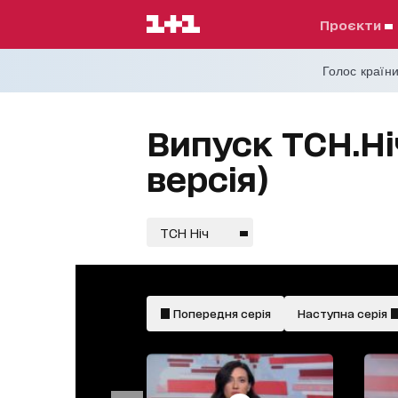
проєкти
Голос країни
Випуск ТСН.Ні
версія)
ТСН Ніч
Попередня серія
Наступна серія