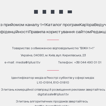
 з прийомом каналу 1+1
каталог програм
кар’єра
ведуч
нфіденційності
правила користування сайтом
редакц
Товариство з обмеженою відповідальністю "ВІЖН 1+1"
Україна, 04080, м. Київ, вул. Кирилівська, 23
е-mail:
media@1plus1.tv
Телефон:
+38 044 490 01 01
Ідентифікатор медіа в Реєстрі суб’єктів у сфері медіа:
L10-01914, R10-01810
З питань комерційної співпраці й розміщення реклами звертайтесь
digital.sale@1plus1.tv
З питань алгоритмічних продажів звертайтесь
traffic-team@1plus1.tv