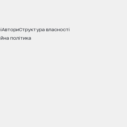
і
автори
структура власності
ійна політика