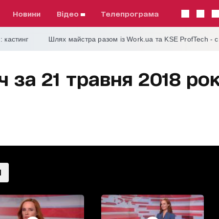
Новини
відео
телепрограма
: кастинг
Шлях майстра разом із Work.ua та KSE ProfTech - 
ч за 21 травня 2018 ро