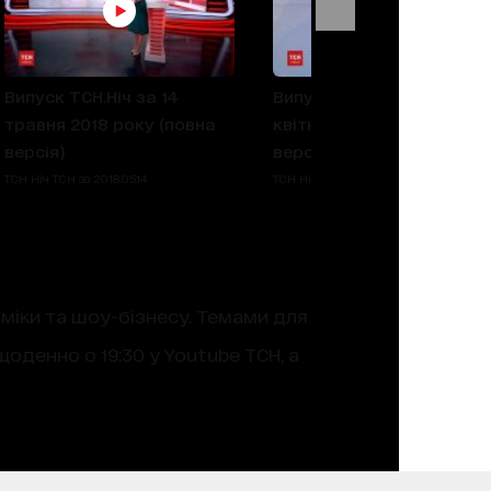
Випуск ТСН.Ніч за 14
Випуск ТСН.Ніч за 26
травня 2018 року (повна
квітня 2018 року (повна
версія)
версія)
ТСН Ніч ТСН за 2018.05.14
ТСН Ніч ТСН за 2018.04.26
оміки та шоу-бізнесу. Темами для
оденно о 19:30 у Youtube ТСН, а