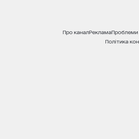
про канал
реклама
проблеми
політика ко