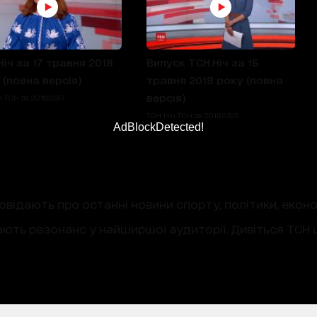
Ніч за 17 травня 2018
Випуск ТСН.Ніч за 15
 (повна версія)
травня 2018 року (повна
версія)
 ТСН за 2018.05.17
ТСН Ніч ТСН за 2018.05.15
AdBlockDetected!
овідають про останні новини спорту, політики, екон
ають резонанс у найширшої аудиторії. Дивіться ТСН щ