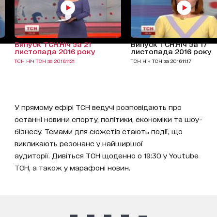
Випуск ТСН.Ніч за 21
Випуск ТСН.Ніч за 17
листопада 2016 року
листопада 2016 року
ТСН Ніч ТСН за 2016.11.21
ТСН Ніч ТСН за 2016.11.17
У прямому ефірі ТСН ведучі розповідають про
останні новини спорту, політики, економіки та шоу-
бізнесу. Темами для сюжетів стають події, що
викликають резонанс у найширшої
аудиторії. Дивіться ТСН щоденно о 19:30 у Youtube
ТСН, а також у марафоні новин.