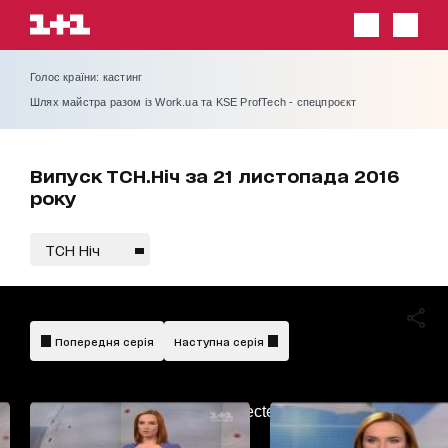
Голос країни: кастинг
Шлях майстра разом із Work.ua та KSE ProfTech - спецпроєкт
Випуск ТСН.Ніч за 21 листопада 2016
року
ТСН Ніч
Попередня серія
Наступна серія
AdBlockDetected!