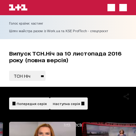
Голос країни: кастинг
Шлях майстра разом із Work.ua та KSE ProfTech - спецпроєкт
Випуск ТСН.Ніч за 10 листопада 2016
року (повна версія)
ТСН Ніч
Попередня серія
Наступна серія
AdBlockDetected!