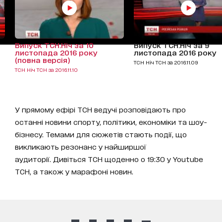
Випуск ТСН.Ніч за 10
Випуск ТСН.Ніч за 9
листопада 2016 року
листопада 2016 року
(повна версія)
ТСН Ніч ТСН за 2016.11.09
ТСН Ніч ТСН за 2016.11.10
У прямому ефірі ТСН ведучі розповідають про
останні новини спорту, політики, економіки та шоу-
бізнесу. Темами для сюжетів стають події, що
викликають резонанс у найширшої
аудиторії. Дивіться ТСН щоденно о 19:30 у Youtube
ТСН, а також у марафоні новин.