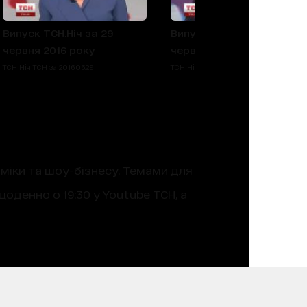
Випуск ТСН.Ніч за 29
Випуск ТСН.Ніч за 23
червня 2016 року
червня 2016 року
ТСН Ніч ТСН за 2016.06.29
ТСН Ніч ТСН за 2016.06.23
оміки та шоу-бізнесу. Темами для
оденно о 19:30 у Youtube ТСН, а