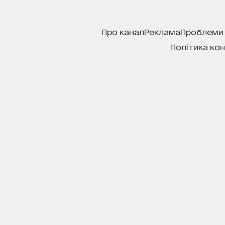
про канал
реклама
проблеми
політика ко