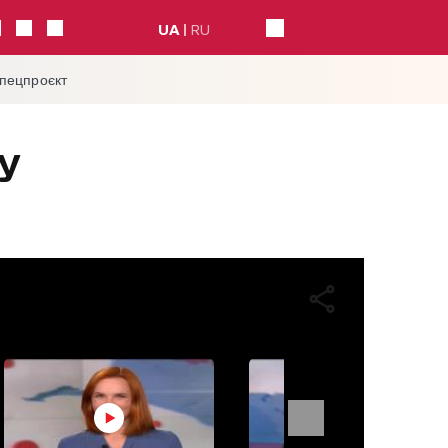
UA
RU
спецпроєкт
у