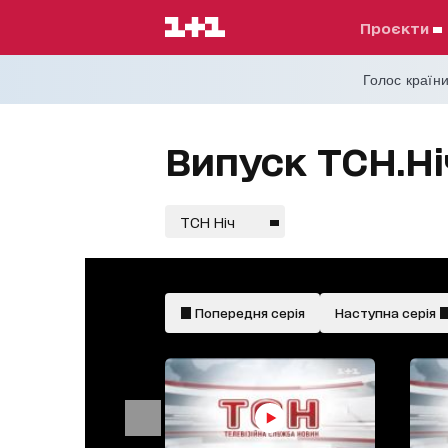
проєкти
Голос країни
Випуск ТСН.Ні
ТСН Ніч
Попередня серія
Наступна серія