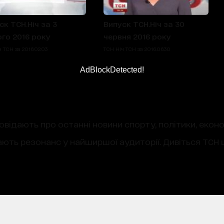
ск ТСН.Ніч за 3
Випуск ТСН.Ніч за 30
го 2016 року
червня 2016 року
 ТСН за 2016.02.03
ТСН Ніч ТСН за 2016.06.30
AdBlockDetected!
овідають про останні новини спорту, політики, екон
ають резонанс у найширшої аудиторії. Дивіться ТСН щ