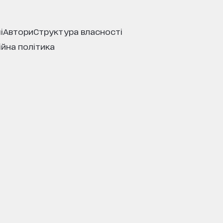
і
автори
структура власності
ійна політика