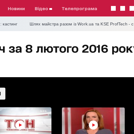
Новини
відео
телепрограма
: кастинг
Шлях майстра разом із Work.ua та KSE ProfTech - 
ч за 8 лютого 2016 рок