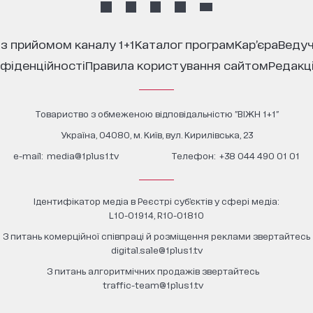
 з прийомом каналу 1+1
каталог програм
кар’єра
ведуч
нфіденційності
правила користування сайтом
редакц
Товариство з обмеженою відповідальністю "ВІЖН 1+1"
Україна, 04080, м. Київ, вул. Кирилівська, 23
е-mail:
media@1plus1.tv
Телефон:
+38 044 490 01 01
Ідентифікатор медіа в Реєстрі суб’єктів у сфері медіа:
L10-01914, R10-01810
З питань комерційної співпраці й розміщення реклами звертайтесь
digital.sale@1plus1.tv
З питань алгоритмічних продажів звертайтесь
traffic-team@1plus1.tv