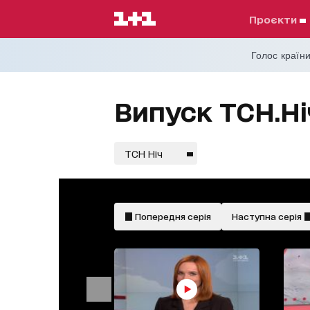
проєкти
Голос країни
Випуск ТСН.Ні
ТСН Ніч
Попередня серія
Наступна серія