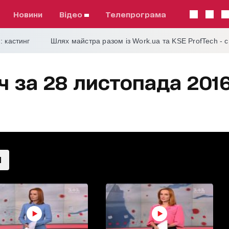
Новини
відео
телепрограма
: кастинг
Шлях майстра разом із Work.ua та KSE ProfTech - 
ч за 28 листопада 201