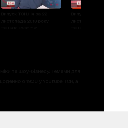
Випуск ТСН.Ніч за 22
Випуск ТСН.Ніч за 21
листопада 2016 року
листопада 2016 року
ТСН Ніч ТСН за 2016.11.22
ТСН Ніч ТСН за 2016.11.21
оміки та шоу-бізнесу. Темами для
оденно о 19:30 у Youtube ТСН, а