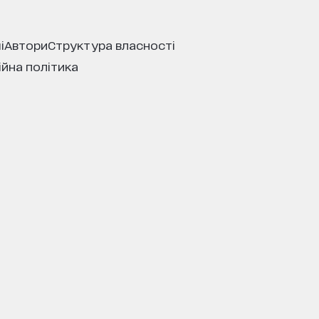
і
автори
структура власності
ійна політика