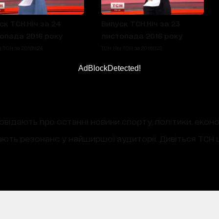
ск ТСН.Ніч за 24
Випуск ТСН.Ніч за 23
опада 2016 року
листопада 2016 року
 ТСН за 2016.11.24
ТСН Ніч ТСН за 2016.11.23
AdBlockDetected!
овідають про останні новини спорту, політики, екон
ають резонанс у найширшої аудиторії. Дивіться ТСН щ