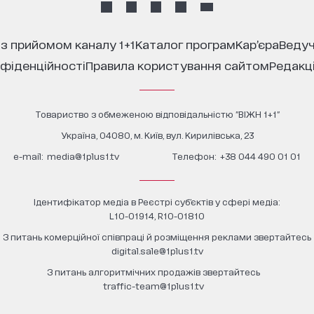
 з прийомом каналу 1+1
каталог програм
кар’єра
ведуч
нфіденційності
правила користування сайтом
редакц
Товариство з обмеженою відповідальністю "ВІЖН 1+1"
Україна, 04080, м. Київ, вул. Кирилівська, 23
е-mail:
media@1plus1.tv
Телефон:
+38 044 490 01 01
Ідентифікатор медіа в Реєстрі суб’єктів у сфері медіа:
L10-01914, R10-01810
З питань комерційної співпраці й розміщення реклами звертайтесь
digital.sale@1plus1.tv
З питань алгоритмічних продажів звертайтесь
traffic-team@1plus1.tv