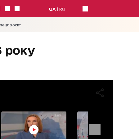
UA
RU
спецпроєкт
6 року