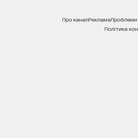
про канал
реклама
проблеми
політика ко