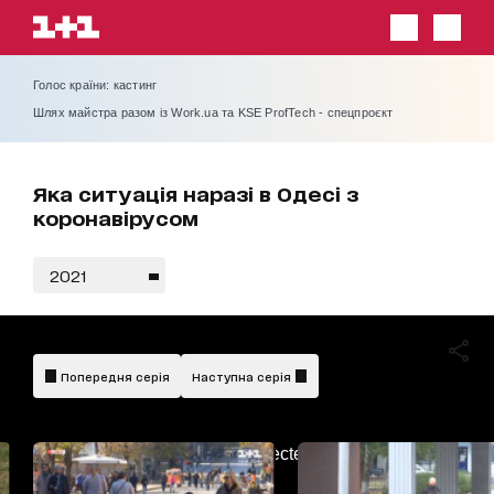
Голос країни: кастинг
Шлях майстра разом із Work.ua та KSE ProfTech - спецпроєкт
Яка ситуація наразі в Одесі з
коронавірусом
2021
Попередня серія
Наступна серія
AdBlockDetected!