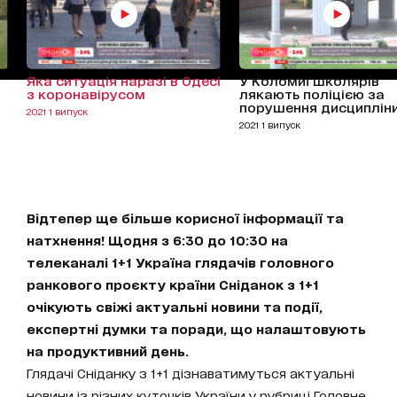
Яка ситуація наразі в Одесі
У Коломиї школярів
з коронавірусом
лякають поліцією за
порушення дисциплін
2021 1 випуск
2021 1 випуск
Відтепер ще більше корисної інформації та
натхнення! Щодня з 6:30 до 10:30 на
телеканалі 1+1 Україна глядачів головного
ранкового проєкту країни Сніданок з 1+1
очікують свіжі актуальні новини та події,
експертні думки та поради, що налаштовують
на продуктивний день.
Глядачі Сніданку з 1+1 дізнаватимуться актуальні
новини із різних куточків України у рубриці Головне