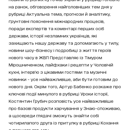
на ранок, обговорення найголовніших тем дня у
рубриці Актуальна тема, прогнози й аналітику,
ґрунтовні пояснення міжнародних процесів,
поради експертів та коментарі перших осіб
держави, історії незламних українців, які
захищають нашу державу та допомагають у тилу,
новини шоу-бізнесу і подробиці з життя героїв
нового часу в ЖВЛ Представляє із Тімуром
Мірошниченком, лайфхаки і рецепти у Чоловічій
кухні, інтерв’ю з цікавими гостями та музичні
новинки - усе найважливіше, аби бути готовим до
нового дня. Окрім того, Артур Бабенко розкаже про
ключові події минулого в рубриці Уроки історії,
Костянтин Грубич розповість усе найважливіше
про базові продукти харчування у Знаю-споживаю,
а щосереди глядачі зможуть знайти собі
чотирилапого друга із притулку в рубриці Кохання
з першого гав-мяу.