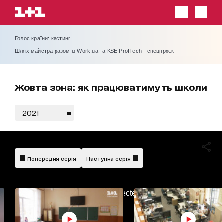
Голос країни: кастинг
Шлях майстра разом із Work.ua та KSE ProfTech - спецпроєкт
Жовта зона: як працюватимуть школи
2021
Попередня серія
Наступна серія
AdBlockDetected!