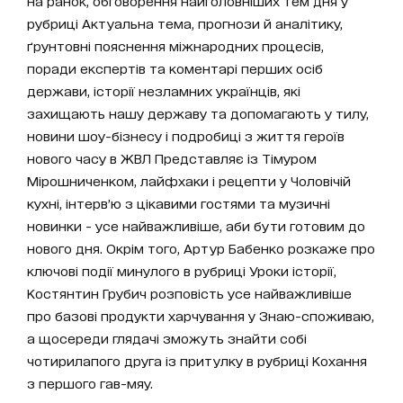
на ранок, обговорення найголовніших тем дня у
рубриці Актуальна тема, прогнози й аналітику,
ґрунтовні пояснення міжнародних процесів,
поради експертів та коментарі перших осіб
держави, історії незламних українців, які
захищають нашу державу та допомагають у тилу,
новини шоу-бізнесу і подробиці з життя героїв
нового часу в ЖВЛ Представляє із Тімуром
Мірошниченком, лайфхаки і рецепти у Чоловічій
кухні, інтерв’ю з цікавими гостями та музичні
новинки - усе найважливіше, аби бути готовим до
нового дня. Окрім того, Артур Бабенко розкаже про
ключові події минулого в рубриці Уроки історії,
Костянтин Грубич розповість усе найважливіше
про базові продукти харчування у Знаю-споживаю,
а щосереди глядачі зможуть знайти собі
чотирилапого друга із притулку в рубриці Кохання
з першого гав-мяу.