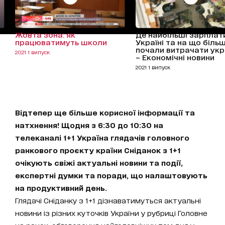
Жовта зона: як
Де найбільші зарплат
працюватимуть школи
Україні та на що біль
почали витрачати укр
2021 1 випуск
– Економічні новини
2021 1 випуск
Відтепер ще більше корисної інформації та
натхнення! Щодня з 6:30 до 10:30 на
телеканалі 1+1 Україна глядачів головного
ранкового проєкту країни Сніданок з 1+1
очікують свіжі актуальні новини та події,
експертні думки та поради, що налаштовують
на продуктивний день.
Глядачі Сніданку з 1+1 дізнаватимуться актуальні
новини із різних куточків України у рубриці Головне