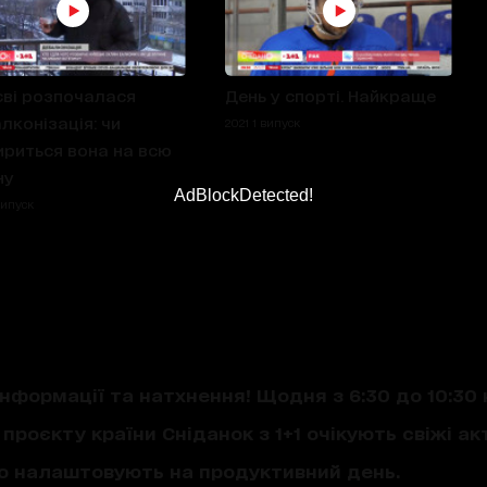
єві розпочалася
День у спорті. Найкраще
лконізація: чи
2021 1 випуск
риться вона на всю
ну
AdBlockDetected!
випуск
нформації та натхнення! Щодня з 6:30 до 10:30 
проєкту країни Сніданок з 1+1 очікують свіжі акт
що налаштовують на продуктивний день.