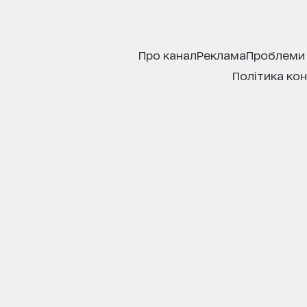
про канал
реклама
проблеми
політика ко