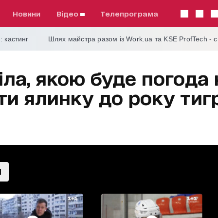
Новини
відео
телепрограма
: кастинг
Шлях майстра разом із Work.ua та KSE ProfTech - 
ла, якою буде погода 
ти ялинку до року тиг