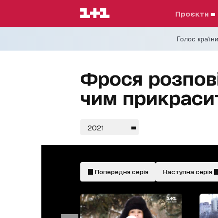
проєкти
Голос країни
Фрося розпові
чим прикраси
2021
Попередня серія
Наступна серія