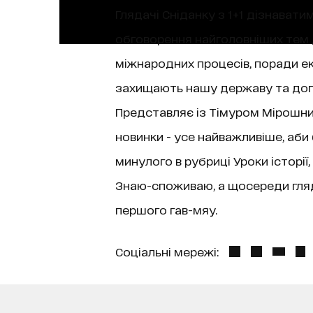
Глядачі Сніданку з 1+1 дізнаватим
обговорення найголовніших тем д
міжнародних процесів, поради екс
захищають нашу державу та допо
Представляє із Тімуром Мірошниче
новинки - усе найважливіше, аби
минулого в рубриці Уроки історі
Знаю-споживаю, а щосереди гляда
першого гав-мяу.
Соціальні мережі: