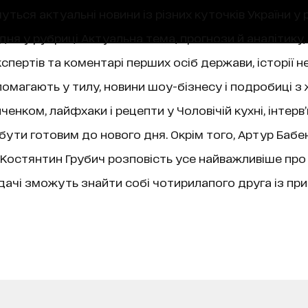
уться актуальні новини із різних куточків України у 
ня у рубриці Актуальна тема, прогнози й аналітику,
пертів та коментарі перших осіб держави, історії не
магають у тилу, новини шоу-бізнесу і подробиці з 
нком, лайфхаки і рецепти у Чоловічій кухні, інтерв
 бути готовим до нового дня. Окрім того, Артур Бабе
ї, Костянтин Грубич розповість усе найважливіше про
чі зможуть знайти собі чотирилапого друга із при