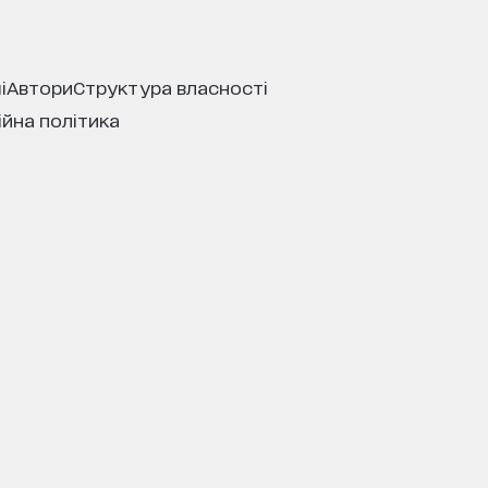
і
автори
структура власності
ійна політика