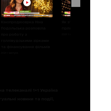
Кінопродюсерка Ніна
Як з’явилася новорічна
Подольська розповіла
гірлянда
про роботу з
2021 1 випуск
голлівудськими зірками
та фінансування фільмів
2021 1 випуск
на телеканалі 1+1 Україна
уальні новини та події,