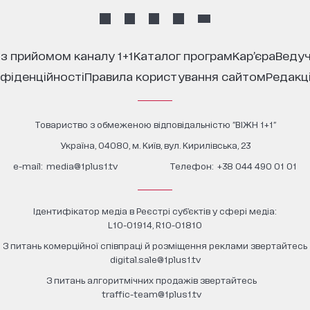
 з прийомом каналу 1+1
каталог програм
кар’єра
ведуч
нфіденційності
правила користування сайтом
редакц
Товариство з обмеженою відповідальністю "ВІЖН 1+1"
Україна, 04080, м. Київ, вул. Кирилівська, 23
е-mail:
media@1plus1.tv
Телефон:
+38 044 490 01 01
Ідентифікатор медіа в Реєстрі суб’єктів у сфері медіа:
L10-01914, R10-01810
З питань комерційної співпраці й розміщення реклами звертайтесь
digital.sale@1plus1.tv
З питань алгоритмічних продажів звертайтесь
traffic-team@1plus1.tv