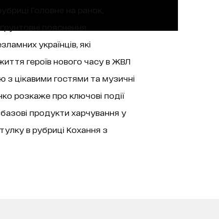
рубриці Головне на ранок,
 ґрунтовні пояснення
зламних українців, які
життя героїв нового часу в ЖВЛ
’ю з цікавими гостями та музичні
нко розкаже про ключові події
 базові продукти харчування у
тулку в рубриці Кохання з