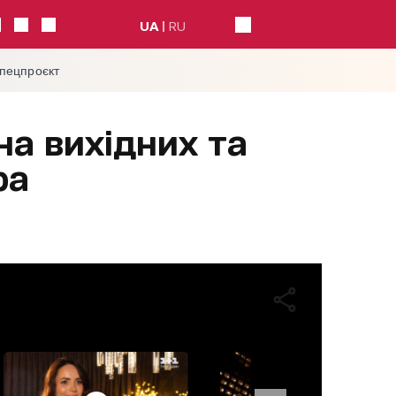
UA
RU
спецпроєкт
на вихідних та
ра