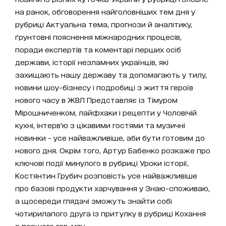
на ранок, обговорення найголовніших тем дня у
рубриці Актуальна тема, прогнози й аналітику,
ґрунтовні пояснення міжнародних процесів,
поради експертів та коментарі перших осіб
держави, історії незламних українців, які
захищають нашу державу та допомагають у тилу,
новини шоу-бізнесу і подробиці з життя героїв
нового часу в ЖВЛ Представляє із Тімуром
Мірошниченком, лайфхаки і рецепти у Чоловічій
кухні, інтерв’ю з цікавими гостями та музичні
новинки - усе найважливіше, аби бути готовим до
нового дня. Окрім того, Артур Бабенко розкаже про
ключові події минулого в рубриці Уроки історії,
Костянтин Грубич розповість усе найважливіше
про базові продукти харчування у Знаю-споживаю,
а щосереди глядачі зможуть знайти собі
чотирилапого друга із притулку в рубриці Кохання
з першого гав-мяу.