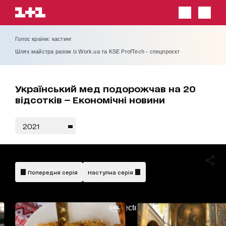
Голос країни: кастинг
Шлях майстра разом із Work.ua та KSE ProfTech - спецпроєкт
Український мед подорожчав на 20
відсотків — Економічні новини
2021
Попередня серія
Наступна серія
AdBlockDetected!