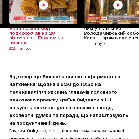
Український мед
Чим унікальний
подорожчав на 20
Володимирський собо
відсотків — Економічні
Києві — пряме включе
новини
2021 1 випуск
2021 1 випуск
Відтепер ще більше корисної інформації та
натхнення! Щодня з 6:30 до 10:30 на
телеканалі 1+1 Україна глядачів головного
ранкового проєкту країни Сніданок з 1+1
очікують свіжі актуальні новини та події,
експертні думки та поради, що налаштовують
на продуктивний день.
Глядачі Сніданку з 1+1 дізнаватимуться актуальні
новини із різних куточків України у рубриці Головне