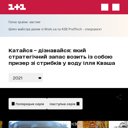
Голос країни: кастинг
Шлях майстра разом із Work.ua та KSE ProfTech - спецпроєкт
Катайся – дізнавайся: який
стратегічний запас возить із собою
призер зі стрибків у воду Ілля Кваша
2021
Попередня серія
Наступна серія
AdBlockDetected!