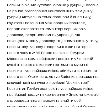
новини із різних куточків України у рубриці Головне
на ранок, обговорення найголовніших тем дня у
рубриці Актуальна тема, прогнози й аналітику,
ґрунтовні пояснення міжнародних процесів,
поради експертів та коментарі перших осіб
держави, історії незламних українців, які
захищають нашу державу та допомагають у тилу,
новини шоу-бізнесу і подробиці з життя героїв
нового часу в ЖВЛ Представляє із Тімуром
Мірошниченком, лайфхаки і рецепти у Чоловічій
кухні, інтерв’ю з цікавими гостями та музичні
новинки - усе найважливіше, аби бути готовим до
нового дня. Окрім того, Артур Бабенко розкаже про
ключові події минулого в рубриці Уроки історії,
Костянтин Грубич розповість усе найважливіше
про базові продукти харчування у Знаю-споживаю,
а щосереди глядачі зможуть знайти собі
чотирилапого друга із притулку в рубриці Кохання