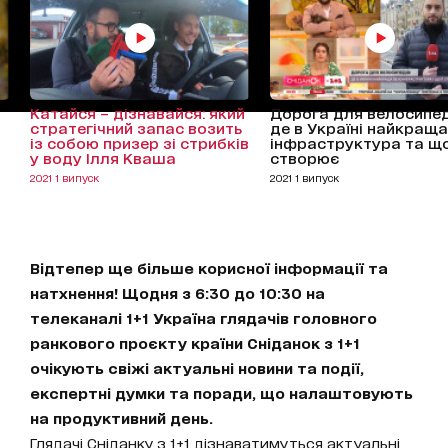
Катайся – дізнавайся: який
Дорога для велосипед
стратегічний запас возить
де в Україні найкраща
із собою призер зі стрибків
інфраструктура та що 
у воду Ілля Кваша
створює
2021 1 випуск
2021 1 випуск
Відтепер ще більше корисної інформації та
натхнення! Щодня з 6:30 до 10:30 на
телеканалі 1+1 Україна глядачів головного
ранкового проєкту країни Сніданок з 1+1
очікують свіжі актуальні новини та події,
експертні думки та поради, що налаштовують
на продуктивний день.
Глядачі Сніданку з 1+1 дізнаватимуться актуальні