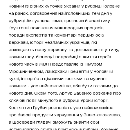
новини із різних куточків України у рубриці Головне
на ранок, обговорення найголовніших тем дня у
рубриці Актуальна тема, прогнози й аналітику,
ґрунтовні пояснення міжнародних процесів,
поради експертів та коментарі перших осіб
держави, історії незламних українців, які
захищають нашу державу та допомагають у тилу,
новини шоу-бізнесу і подробиці з життя героїв
нового часу в ЖВЛ Представляє із Тімуром
Мірошниченком, лайфхаки і рецепти у Чоловічій
кухні, інтерв’ю з цікавими гостями та музичні
новинки - усе найважливіше, аби бути готовим до
нового дня. Окрім того, Артур Бабенко розкаже про
ключові події минулого в рубриці Уроки історії,
Костянтин Грубич розповість усе найважливіше
про базові продукти харчування у Знаю-споживаю,
а щосереди глядачі зможуть знайти собі
чотирилапого друга із притулку в рубриці Кохання