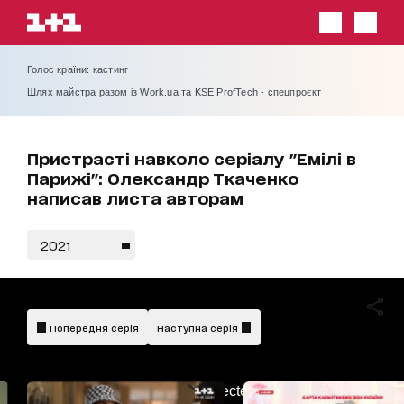
Голос країни: кастинг
Шлях майстра разом із Work.ua та KSE ProfTech - спецпроєкт
Пристрасті навколо серіалу "Емілі в
Парижі": Олександр Ткаченко
написав листа авторам
2021
Попередня серія
Наступна серія
AdBlockDetected!