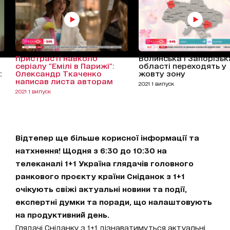
Пристрасті навколо
Волинська і Запорізьк
серіалу "Емілі в Парижі":
області переходять у
:
Олександр Ткаченко
жовту зону
написав листа авторам
2021 1 випуск
2021 1 випуск
Відтепер ще більше корисної інформації та
натхнення! Щодня з 6:30 до 10:30 на
телеканалі 1+1 Україна глядачів головного
ранкового проєкту країни Сніданок з 1+1
очікують свіжі актуальні новини та події,
експертні думки та поради, що налаштовують
на продуктивний день.
Глядачі Сніданку з 1+1 дізнаватимуться актуальні