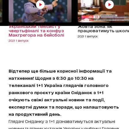
Український тенісист у
Жовта зона: як
чвертьфіналі та конфуз
працюватимуть школ
Макгрегора на бейсболі
2021 1 випуск
2021 1 випуск
Відтепер ще більше корисної інформації та
натхнення! Щодня з 6:30 до 10:30 на
телеканалі 1+1 Україна глядачів головного
ранкового проєкту країни Сніданок з 1+1
очікують свіжі актуальні новини та події,
експертні думки та поради, що налаштовують
на продуктивний день.
Глядачі Сніданку з 1+1 дізнаватимуться актуальні
новини із різних куточків України у рубриці Головне