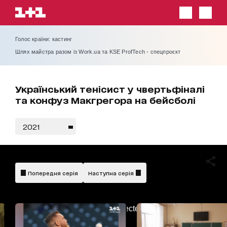
Голос країни: кастинг
Шлях майстра разом із Work.ua та KSE ProfTech - спецпроєкт
Український тенісист у чвертьфіналі
та конфуз Макгрегора на бейсболі
2021
Попередня серія
Наступна серія
AdBlockDetected!