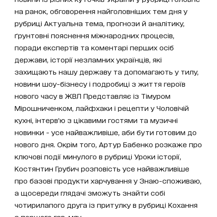
на ранок, обговорення найголовніших тем дня у
рубриці Актуальна тема, прогнози й аналітику,
ґрунтовні пояснення міжнародних процесів,
поради експертів та коментарі перших осіб
держави, історії незламних українців, які
захищають нашу державу та допомагають у тилу,
новини шоу-бізнесу і подробиці з життя героїв
нового часу в ЖВЛ Представляє із Тімуром
Мірошниченком, лайфхаки і рецепти у Чоловічій
кухні, інтерв’ю з цікавими гостями та музичні
новинки - усе найважливіше, аби бути готовим до
нового дня. Окрім того, Артур Бабенко розкаже про
ключові події минулого в рубриці Уроки історії,
Костянтин Грубич розповість усе найважливіше
про базові продукти харчування у Знаю-споживаю,
а щосереди глядачі зможуть знайти собі
чотирилапого друга із притулку в рубриці Кохання
з першого гав-мяу.