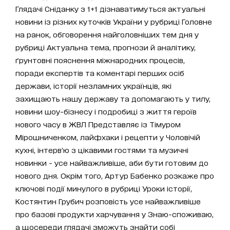
Глядачі Сніданку з 1+1 дізнаватимуться актуальні
новини із різних куточків України у рубриці Головне
на ранок, обговорення найголовніших тем дня у
рубриці Актуальна тема, прогнози й аналітику,
ґрунтовні пояснення міжнародних процесів,
поради експертів та коментарі перших осіб
держави, історії незламних українців, які
захищають нашу державу та допомагають у тилу,
новини шоу-бізнесу і подробиці з життя героїв
нового часу в ЖВЛ Представляє із Тімуром
Мірошниченком, лайфхаки і рецепти у Чоловічій
кухні, інтерв’ю з цікавими гостями та музичні
новинки - усе найважливіше, аби бути готовим до
нового дня. Окрім того, Артур Бабенко розкаже про
ключові події минулого в рубриці Уроки історії,
Костянтин Грубич розповість усе найважливіше
про базові продукти харчування у Знаю-споживаю,
а щосереди глядачі зможуть знайти собі