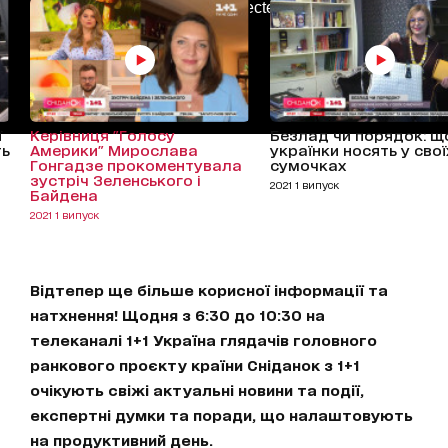
AdBlockDetected!
ї
Керівниця "Голосу
Безлад чи порядок: щ
ть
Америки" Мирослава
українки носять у свої
Гонгадзе прокоментувала
сумочках
зустріч Зеленського і
2021 1 випуск
Байдена
2021 1 випуск
Відтепер ще більше корисної інформації та
натхнення! Щодня з 6:30 до 10:30 на
телеканалі 1+1 Україна глядачів головного
ранкового проєкту країни Сніданок з 1+1
очікують свіжі актуальні новини та події,
експертні думки та поради, що налаштовують
на продуктивний день.