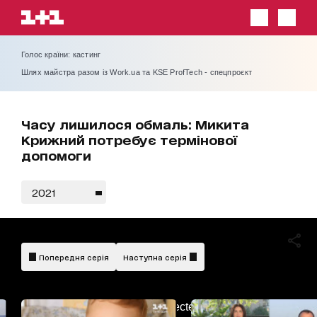
Голос країни: кастинг
Шлях майстра разом із Work.ua та KSE ProfTech - спецпроєкт
Часу лишилося обмаль: Микита
Крижний потребує термінової
допомоги
2021
Попередня серія
Наступна серія
AdBlockDetected!