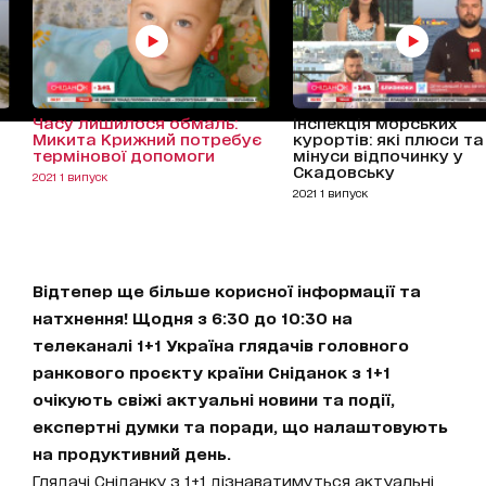
Часу лишилося обмаль:
Інспекція морських
Микита Крижний потребує
курортів: які плюси та
термінової допомоги
мінуси відпочинку у
Скадовську
2021 1 випуск
2021 1 випуск
Відтепер ще більше корисної інформації та
натхнення! Щодня з 6:30 до 10:30 на
телеканалі 1+1 Україна глядачів головного
ранкового проєкту країни Сніданок з 1+1
очікують свіжі актуальні новини та події,
експертні думки та поради, що налаштовують
на продуктивний день.
Глядачі Сніданку з 1+1 дізнаватимуться актуальні