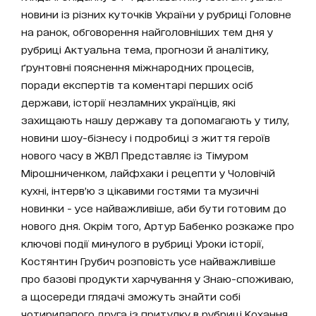
новини із різних куточків України у рубриці Головне
на ранок, обговорення найголовніших тем дня у
рубриці Актуальна тема, прогнози й аналітику,
ґрунтовні пояснення міжнародних процесів,
поради експертів та коментарі перших осіб
держави, історії незламних українців, які
захищають нашу державу та допомагають у тилу,
новини шоу-бізнесу і подробиці з життя героїв
нового часу в ЖВЛ Представляє із Тімуром
Мірошниченком, лайфхаки і рецепти у Чоловічій
кухні, інтерв’ю з цікавими гостями та музичні
новинки - усе найважливіше, аби бути готовим до
нового дня. Окрім того, Артур Бабенко розкаже про
ключові події минулого в рубриці Уроки історії,
Костянтин Грубич розповість усе найважливіше
про базові продукти харчування у Знаю-споживаю,
а щосереди глядачі зможуть знайти собі
чотирилапого друга із притулку в рубриці Кохання