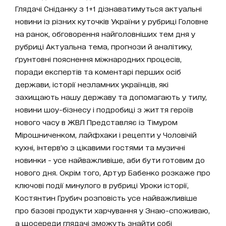
Глядачі Сніданку з 1+1 дізнаватимуться актуальні
новини із різних куточків України у рубриці Головне
на ранок, обговорення найголовніших тем дня у
рубриці Актуальна тема, прогнози й аналітику,
ґрунтовні пояснення міжнародних процесів,
поради експертів та коментарі перших осіб
держави, історії незламних українців, які
захищають нашу державу та допомагають у тилу,
новини шоу-бізнесу і подробиці з життя героїв
нового часу в ЖВЛ Представляє із Тімуром
Мірошниченком, лайфхаки і рецепти у Чоловічій
кухні, інтерв’ю з цікавими гостями та музичні
новинки - усе найважливіше, аби бути готовим до
нового дня. Окрім того, Артур Бабенко розкаже про
ключові події минулого в рубриці Уроки історії,
Костянтин Грубич розповість усе найважливіше
про базові продукти харчування у Знаю-споживаю,
а щосереди глядачі зможуть знайти собі