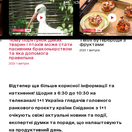
AdBlockDetected!
ї
Чому порятунок диких
Теплі бутерброди з
тварин і птахів може стати
фруктами
пасивним браконьєрством
2021 1 випуск
та яка допомога
правильна
2021 1 випуск
Відтепер ще більше корисної інформації та
натхнення! Щодня з 6:30 до 10:30 на
телеканалі 1+1 Україна глядачів головного
ранкового проєкту країни Сніданок з 1+1
очікують свіжі актуальні новини та події,
експертні думки та поради, що налаштовують
на продуктивний день.