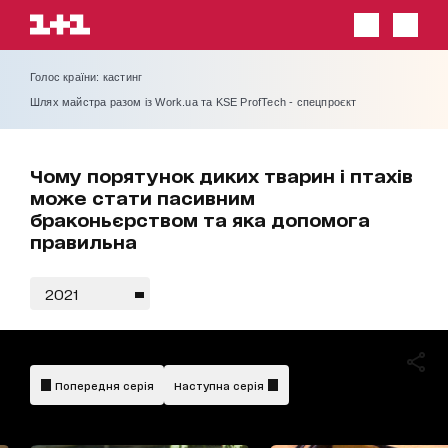
Голос країни: кастинг
Шлях майстра разом із Work.ua та KSE ProfTech - спецпроєкт
Чому порятунок диких тварин і птахів
може стати пасивним
браконьєрством та яка допомога
правильна
2021
Попередня серія
Наступна серія