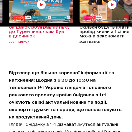
Сніданок розіграв путівку
Скільки будуть платит
до Туреччини: яким був
проїзд кияни з 1 січня 
відпочинок
можна зекономити
2021 1 випуск
2021 1 випуск
Відтепер ще більше корисної інформації та
натхнення! Щодня з 6:30 до 10:30 на
телеканалі 1+1 Україна глядачів головного
ранкового проєкту країни Сніданок з 1+1
очікують свіжі актуальні новини та події,
експертні думки та поради, що налаштовують
на продуктивний день.
Глядачі Сніданку з 1+1 дізнаватимуться актуальні
новини із різних куточків України у рубриці Головне