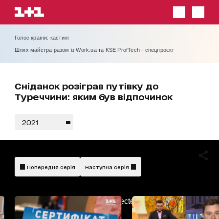
Голос країни: кастинг
Шлях майстра разом із Work.ua та KSE ProfTech - спецпроєкт
Сніданок розіграв путівку до
Туреччини: яким був відпочинок
2021
Попередня серія
Наступна серія
AdBlockDetected!