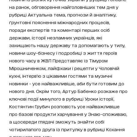
на ранок, обговорення найголовніших тем дня у
рубриці Актуальна тема, прогнози й аналітику,
ґрунтовні пояснення міжнародних процесів,
поради експертів та коментарі перших осіб
держави, історії незламних українців, які
захищають нашу державу та допомагають у тилу,
новини шоу-бізнесу і подробиці з життя героїв
нового часу в ЖВЛ Представляє із Тімуром
Мірошниченком, лайфхаки і рецепти у Чоловічій
кухні, інтерв’ю з цікавими гостями та музичні
новинки - усе найважливіше, аби бути готовим до
нового дня. Окрім того, Артур Бабенко розкаже про
ключові події минулого в рубриці Уроки історії,
Костянтин Грубич розповість усе найважливіше
про базові продукти харчування у Знаю-споживаю,
а щосереди глядачі зможуть знайти собі
чотирилапого друга із притулку в рубриці Кохання
з першого гав-мяу.