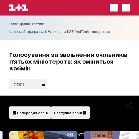
Голос країни: кастинг
Шлях майстра разом із Work.ua та KSE ProfTech - спецпроєкт
Голосування за звільнення очільників
п'ятьох міністерств: як зміниться
Кабмін
2021
Попередня серія
Наступна серія
AdBlockDetected!