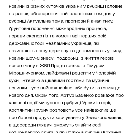
новини із різних куточків України у рубриці Головне
на ранок, обговорення найголовніших тем дня у
рубриці Актуальна тема, прогнози й аналітику,
ґрунтовні пояснення міжнародних процесів,
поради експертів та коментарі перших осіб
держави, історії незламних українців, які
захищають нашу державу та допомагають у тилу,
новини шоу-бізнесу і подробиці з життя героїв
нового часу в ЖВЛ Представляє із Тімуром
Мірошниченком, лайфхаки і рецепти у Чоловічій
кухні, інтерв’ю з цікавими гостями та музичні
новинки - усе найважливіше, аби бути готовим до
нового дня. Окрім того, Артур Бабенко розкаже про
ключові події минулого в рубриці Уроки історії,
Костянтин Грубич розповість усе найважливіше
про базові продукти харчування у Знаю-споживаю,
а щосереди глядачі зможуть знайти собі
чотирилапого друга із притулку в рубриці Кохання