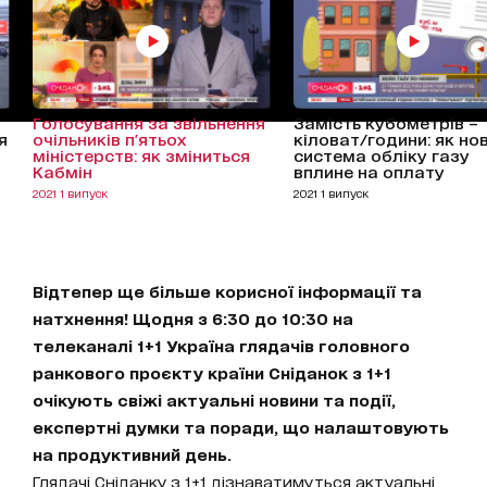
Голосування за звільнення
Замість кубометрів –
я
очільників п'ятьох
кіловат/години: як но
міністерств: як зміниться
система обліку газу
Кабмін
вплине на оплату
2021 1 випуск
2021 1 випуск
Відтепер ще більше корисної інформації та
натхнення! Щодня з 6:30 до 10:30 на
телеканалі 1+1 Україна глядачів головного
ранкового проєкту країни Сніданок з 1+1
очікують свіжі актуальні новини та події,
експертні думки та поради, що налаштовують
на продуктивний день.
Глядачі Сніданку з 1+1 дізнаватимуться актуальні