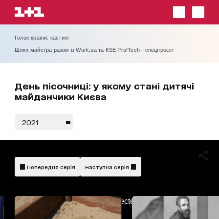
Голос країни: кастинг
Шлях майстра разом із Work.ua та KSE ProfTech - спецпроєкт
День пісочниці: у якому стані дитячі
майданчики Києва
2021
Попередня серія
Наступна серія
AdBlockDetected!