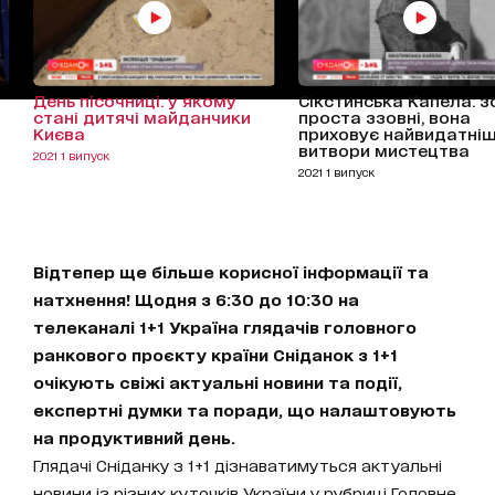
День пісочниці: у якому
Сікстинська Капела: з
стані дитячі майданчики
проста ззовні, вона
Києва
приховує найвидатніш
витвори мистецтва
2021 1 випуск
2021 1 випуск
Відтепер ще більше корисної інформації та
натхнення! Щодня з 6:30 до 10:30 на
телеканалі 1+1 Україна глядачів головного
ранкового проєкту країни Сніданок з 1+1
очікують свіжі актуальні новини та події,
експертні думки та поради, що налаштовують
на продуктивний день.
Глядачі Сніданку з 1+1 дізнаватимуться актуальні
новини із різних куточків України у рубриці Головне