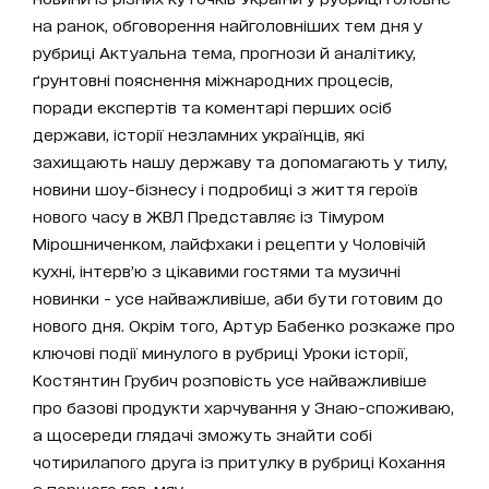
на ранок, обговорення найголовніших тем дня у
рубриці Актуальна тема, прогнози й аналітику,
ґрунтовні пояснення міжнародних процесів,
поради експертів та коментарі перших осіб
держави, історії незламних українців, які
захищають нашу державу та допомагають у тилу,
новини шоу-бізнесу і подробиці з життя героїв
нового часу в ЖВЛ Представляє із Тімуром
Мірошниченком, лайфхаки і рецепти у Чоловічій
кухні, інтерв’ю з цікавими гостями та музичні
новинки - усе найважливіше, аби бути готовим до
нового дня. Окрім того, Артур Бабенко розкаже про
ключові події минулого в рубриці Уроки історії,
Костянтин Грубич розповість усе найважливіше
про базові продукти харчування у Знаю-споживаю,
а щосереди глядачі зможуть знайти собі
чотирилапого друга із притулку в рубриці Кохання
з першого гав-мяу.