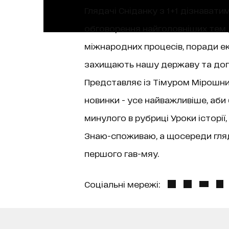
Глядачі Сніданку з 1+1 дізнаватим
обговорення найголовніших тем д
міжнародних процесів, поради екс
захищають нашу державу та допо
Представляє із Тімуром Мірошниче
новинки - усе найважливіше, аби
минулого в рубриці Уроки історі
Знаю-споживаю, а щосереди гляда
першого гав-мяу.
Соціальні мережі: