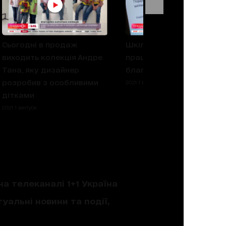
Сьогодні в продаж
Шкільний портфелик: як
виходить колекція Андре
працює акція і як стати
Тана, яку дизайнер
благодійником
розробив з особливими
2021 1 випуск
дітками
2021 1 випуск
на телеканалі 1+1 Україна
уальні новини та події,