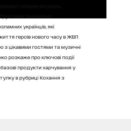
рубриці Головне на ранок,
 ґрунтовні пояснення
зламних українців, які
життя героїв нового часу в ЖВЛ
’ю з цікавими гостями та музичні
нко розкаже про ключові події
 базові продукти харчування у
тулку в рубриці Кохання з