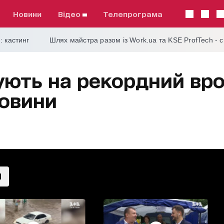
Новини
відео
телепрограма
: кастинг
Шлях майстра разом із Work.ua та KSE ProfTech - 
кують на рекордний вр
новини