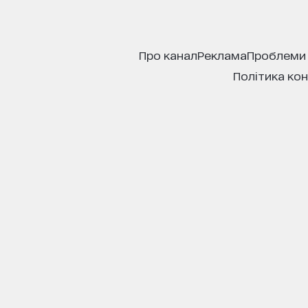
про канал
реклама
проблеми
політика ко