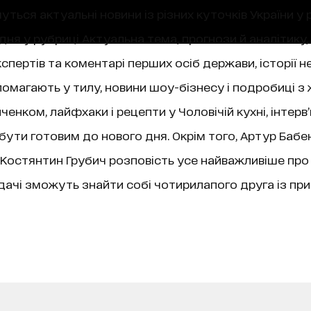
уться актуальні новини із різних куточків України у 
ня у рубриці Актуальна тема, прогнози й аналітику,
пертів та коментарі перших осіб держави, історії не
магають у тилу, новини шоу-бізнесу і подробиці з 
нком, лайфхаки і рецепти у Чоловічій кухні, інтерв
 бути готовим до нового дня. Окрім того, Артур Бабе
ї, Костянтин Грубич розповість усе найважливіше про
чі зможуть знайти собі чотирилапого друга із при