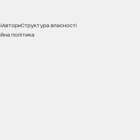
і
автори
структура власності
ійна політика