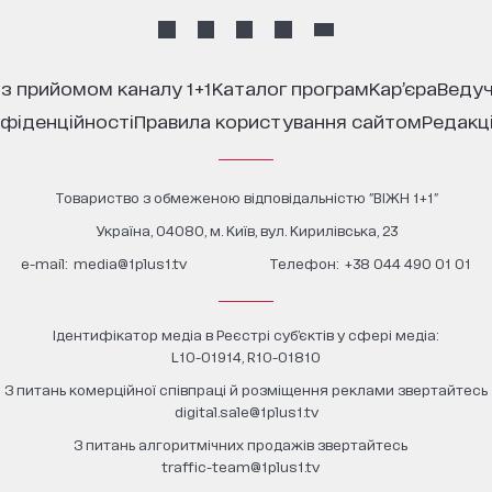
 з прийомом каналу 1+1
каталог програм
кар’єра
ведуч
нфіденційності
правила користування сайтом
редакц
Товариство з обмеженою відповідальністю "ВІЖН 1+1"
Україна, 04080, м. Київ, вул. Кирилівська, 23
е-mail:
media@1plus1.tv
Телефон:
+38 044 490 01 01
Ідентифікатор медіа в Реєстрі суб’єктів у сфері медіа:
L10-01914, R10-01810
З питань комерційної співпраці й розміщення реклами звертайтесь
digital.sale@1plus1.tv
З питань алгоритмічних продажів звертайтесь
traffic-team@1plus1.tv