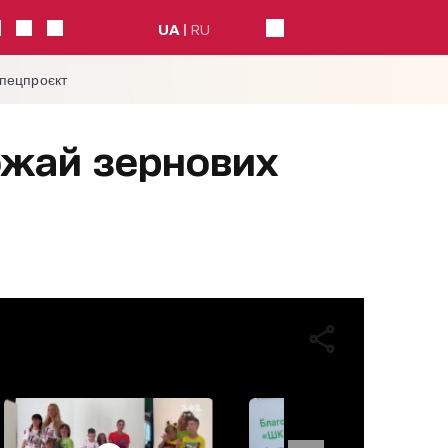
UA
RU
спецпроєкт
ожай зернових