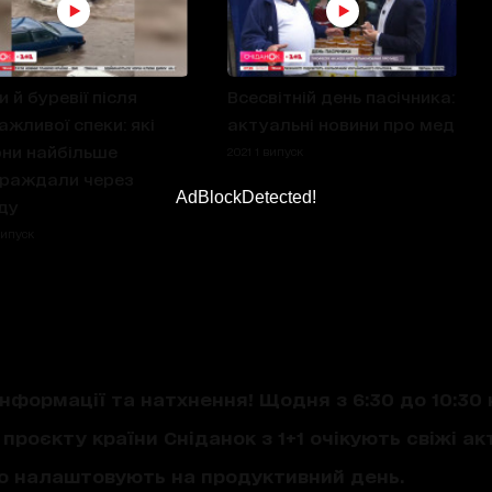
и й буревії після
Всесвітній день пасічника:
ажливої спеки: які
актуальні новини про мед
они найбільше
2021 1 випуск
раждали через
AdBlockDetected!
ду
випуск
нформації та натхнення! Щодня з 6:30 до 10:30 
проєкту країни Сніданок з 1+1 очікують свіжі акт
що налаштовують на продуктивний день.