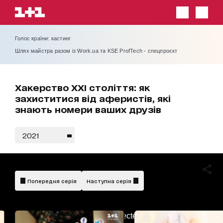
Голос країни: кастинг
Шлях майстра разом із Work.ua та KSE ProfTech - спецпроєкт
Хакерство ХХІ століття: як
захиститися від аферистів, які
знають номери ваших друзів
2021
Попередня серія
Наступна серія
AdBlockDetected!