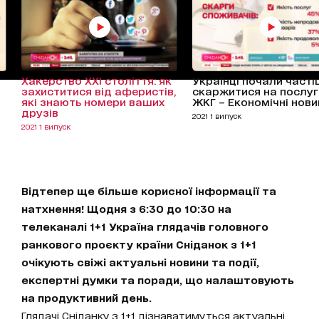
Хакерство ХХІ століття: як
Українці почали част
захиститися від аферистів,
скаржитися на послуг
які знають номери ваших
ЖКГ – Економічні нови
друзів
2021 1 випуск
2021 1 випуск
Відтепер ще більше корисної інформації та
натхнення! Щодня з 6:30 до 10:30 на
телеканалі 1+1 Україна глядачів головного
ранкового проєкту країни Сніданок з 1+1
очікують свіжі актуальні новини та події,
експертні думки та поради, що налаштовують
на продуктивний день.
Глядачі Сніданку з 1+1 дізнаватимуться актуальні