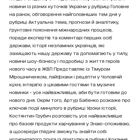
новини із різних куточків України у рубриці Головне
на ранок, обговорення найголовніших тем дня у
рубриці Актуальна тема, прогнози й аналітику,
ґрунтовні пояснення міжнародних процесів,
поради експертів та коментарі перших осіб
держави, історії незламних українців, які
захищають нашу державу та допомагають у тилу,
новини шоу-бізнесу і подробиці з життя героїв
нового часу в ЖВЛ Представляє із Тімуром
Мірошниченком, лайфхаки і рецепти у Чоловічій
кухні, інтерв’ю з цікавими гостями та музичні
новинки - усе найважливіше, аби бути готовим до
нового дня. Окрім того, Артур Бабенко розкаже про
ключові події минулого в рубриці Уроки історії,
Костянтин Грубич розповість усе найважливіше
про базові продукти харчування у Знаю-споживаю,
а щосереди глядачі зможуть знайти собі
чотирилапого друга із притулку в рубриці Кохання