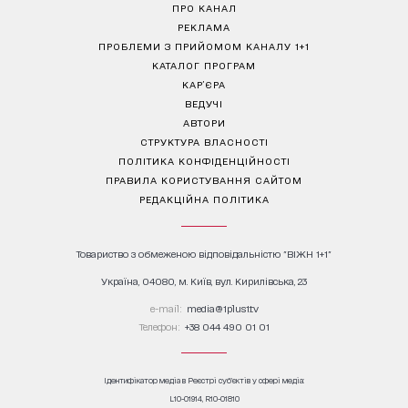
ПРО КАНАЛ
РЕКЛАМА
ПРОБЛЕМИ З ПРИЙОМОМ КАНАЛУ 1+1
КАТАЛОГ ПРОГРАМ
КАР’ЄРА
ВЕДУЧІ
АВТОРИ
СТРУКТУРА ВЛАСНОСТІ
ПОЛІТИКА КОНФІДЕНЦІЙНОСТІ
ПРАВИЛА КОРИСТУВАННЯ САЙТОМ
РЕДАКЦІЙНА ПОЛІТИКА
Товариство з обмеженою відповідальністю "ВІЖН 1+1"
Україна, 04080, м. Київ, вул. Кирилівська, 23
е-mail:
media@1plus1.tv
Телефон:
+38 044 490 01 01
Ідентифікатор медіа в Реєстрі суб’єктів у сфері медіа:
L10-01914, R10-01810