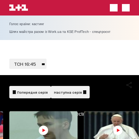
Голос країни: кастинг
Шлях майстра разом із Work.ua та KSE ProfTech - спецпроєкт
ТСН 16:45
Попередня серія
Наступна серія
AdBlockDetected!