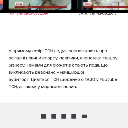
ТСН 16:45 tsn-za-05022016
ТСН 16:45 tsn-za-05022016
У прямому ефірі ТСН ведучі розповідають про
останні новини спорту, політики, економіки та шоу-
бізнесу. Темами для сюжетів стають події, що
викликають резонанс у найширшої
аудиторії. Дивіться ТСН щоденно о 19:30 у Youtube
ТСН, а також у марафоні новин.