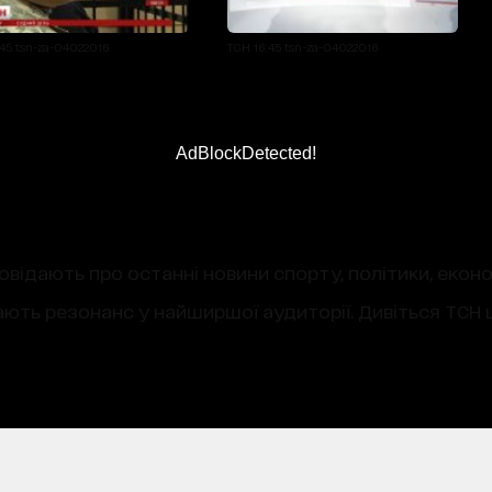
45 tsn-za-04022016
ТСН 16:45 tsn-za-04022016
AdBlockDetected!
овідають про останні новини спорту, політики, екон
ають резонанс у найширшої аудиторії. Дивіться ТСН щ