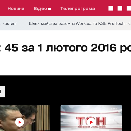
Новини
відео
телепрограма
: кастинг
Шлях майстра разом із Work.ua та KSE ProfTech - 
 45 за 1 лютого 2016 р