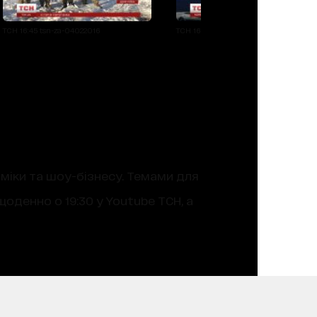
ТСН 16:45 tsn-za-04022016
ТСН 16:45 tsn-za-04022016
оміки та шоу-бізнесу. Темами для
оденно о 19:30 у Youtube ТСН, а