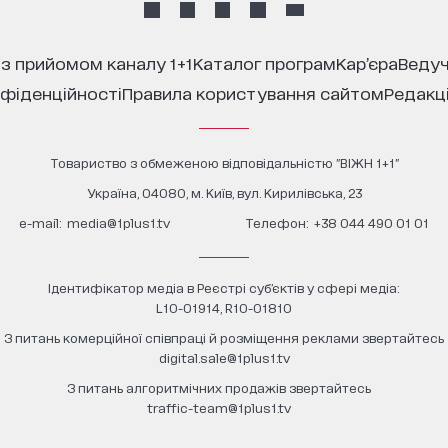
 з прийомом каналу 1+1
каталог програм
кар’єра
ведуч
нфіденційності
правила користування сайтом
редакц
Товариство з обмеженою відповідальністю "ВІЖН 1+1"
Україна, 04080, м. Київ, вул. Кирилівська, 23
е-mail:
media@1plus1.tv
Телефон:
+38 044 490 01 01
Ідентифікатор медіа в Реєстрі суб’єктів у сфері медіа:
L10-01914, R10-01810
З питань комерційної співпраці й розміщення реклами звертайтесь
digital.sale@1plus1.tv
З питань алгоритмічних продажів звертайтесь
traffic-team@1plus1.tv