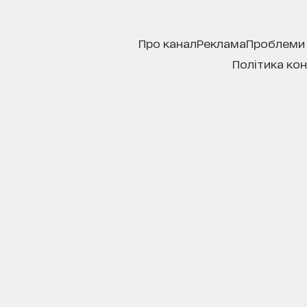
про канал
реклама
проблеми
політика ко