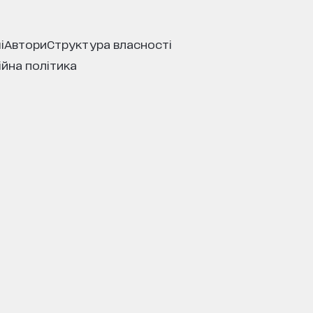
і
автори
структура власності
ійна політика