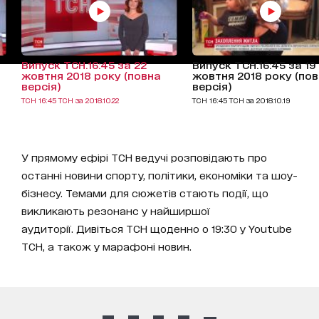
Випуск ТСН.16:45 за 22
Випуск ТСН.16:45 за 19
жовтня 2018 року (повна
жовтня 2018 року (по
версія)
версія)
ТСН 16:45 ТСН за 2018.10.22
ТСН 16:45 ТСН за 2018.10.19
У прямому ефірі ТСН ведучі розповідають про
останні новини спорту, політики, економіки та шоу-
бізнесу. Темами для сюжетів стають події, що
викликають резонанс у найширшої
аудиторії. Дивіться ТСН щоденно о 19:30 у Youtube
ТСН, а також у марафоні новин.