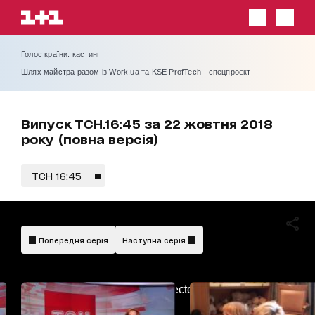
Голос країни: кастинг
Шлях майстра разом із Work.ua та KSE ProfTech - спецпроєкт
Випуск ТСН.16:45 за 22 жовтня 2018
року (повна версія)
ТСН 16:45
Попередня серія
Наступна серія
AdBlockDetected!