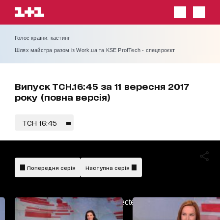
Голос країни: кастинг
Шлях майстра разом із Work.ua та KSE ProfTech - спецпроєкт
Випуск ТСН.16:45 за 11 вересня 2017
року (повна версія)
ТСН 16:45
Попередня серія
Наступна серія
AdBlockDetected!