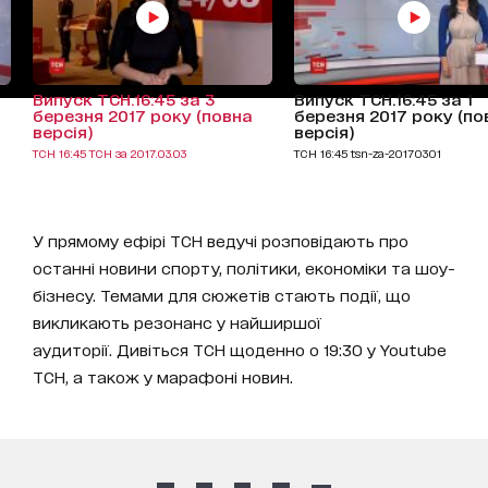
Випуск ТСН.16:45 за 3
Випуск ТСН.16:45 за 1
березня 2017 року (повна
березня 2017 року (по
версія)
версія)
ТСН 16:45 ТСН за 2017.03.03
ТСН 16:45 tsn-za-20170301
У прямому ефірі ТСН ведучі розповідають про
останні новини спорту, політики, економіки та шоу-
бізнесу. Темами для сюжетів стають події, що
викликають резонанс у найширшої
аудиторії. Дивіться ТСН щоденно о 19:30 у Youtube
ТСН, а також у марафоні новин.