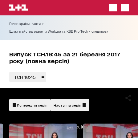
Голос країни: кастинг
Шлях майстра разом із Work.ua та KSE ProfTech - спецпроєкт
Випуск ТСН.16:45 за 21 березня 2017
року (повна версія)
ТСН 16:45
Попередня серія
Наступна серія
AdBlockDetected!