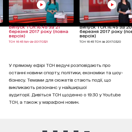
Випуск ТСН.16:45 за 21
Випуск ТСН.16:45 за 20
березня 2017 року (повна
березня 2017 року (по
версія)
версія)
ТСН 16:45 tsn-za-20170321
ТСН 16:45 ТСН за 2017.03.20
У прямому ефірі ТСН ведучі розповідають про
останні новини спорту, політики, економіки та шоу-
бізнесу. Темами для сюжетів стають події, що
викликають резонанс у найширшої
аудиторії. Дивіться ТСН щоденно о 19:30 у Youtube
ТСН, а також у марафоні новин.